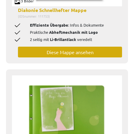
3 Bilder
Diakonie Schnellhefter Mappe
(IDSnummer: 111753)
Effiziente Übergabe
: Infos & Dokumente
Praktische
Abheftmechanik mit Logo
2 seitig mit
Li-Brillantlack
veredelt
Diese Mappe ansehen