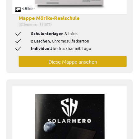
4 Bilder
Mappe Mörike-Realschule
(IDSnummer: 111075)
Schulunterlagen
& Infos
2 Laschen
,
Chromosulfatkarton
Individuell
bedruckbar mit Logo
Diese Mappe ansehen