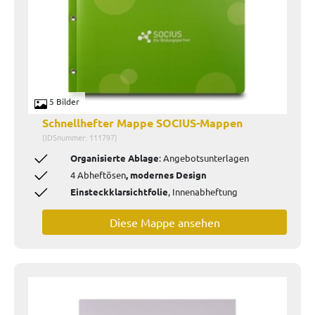
5 Bilder
Schnellhefter Mappe SOCIUS-Mappen
(IDSnummer: 111797)
Organisierte Ablage
: Angebotsunterlagen
4 Abheftösen
, modernes Design
Einsteckklarsichtfolie
, Innenabheftung
Diese Mappe ansehen