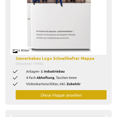
6 Bilder
Gewerbebau Logo Schnellhefter Mappe
(IDSnummer: 110492)
Anlagen- &
Industriebau
4-Fach
Abheftung
, Taschen innen
Visitenkartenschlitze, inkl.
Zubehör
Diese Mappe ansehen