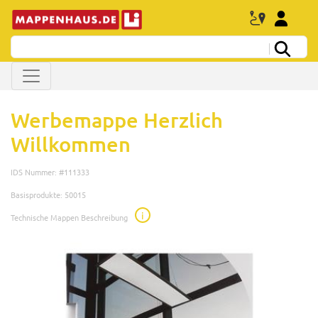
Werbemappe Herzlich
Willkommen
IDS Nummer: #111333
Basisprodukte: 50015
i
Technische Mappen Beschreibung