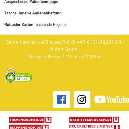
Ansprechende
Patientenmappe
Tasche,
Innen-/ Außenabheftung
Robuster Karton
, passende Register
Gerne beraten wir Sie persönlich
+49 6131-98281-20
-
Rufen Sie an!
Montag bis Freitag: 8.00 Uhr bis 17.00 Uhr