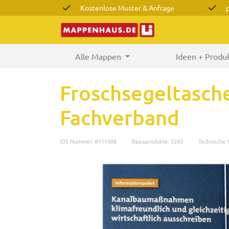
Kostenlose Muster & Anfrage
Alle Mappen
(current)
Ideen + Produ
Froschsegeltasc
Fachverband
IDS Nummer: #111488
Basisprodukte: 5243
Technische