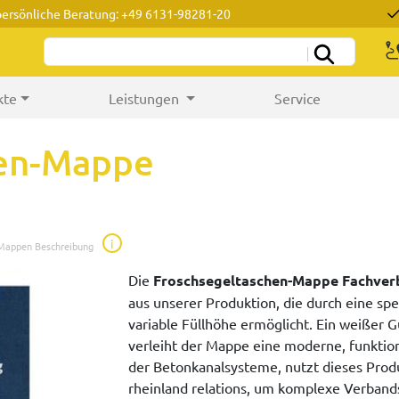
persönliche Beratung: +49 6131-98281-20
kte
Leistungen
Service
hen-Mappe
i
 Mappen Beschreibung
Die
Froschsegeltaschen-Mappe Fachver
aus unserer Produktion, die durch eine spe
variable Füllhöhe ermöglicht. Ein weißer 
verleiht der Mappe eine moderne, funktio
der Betonkanalsysteme, nutzt dieses Prod
rheinland relations, um komplexe Verbands