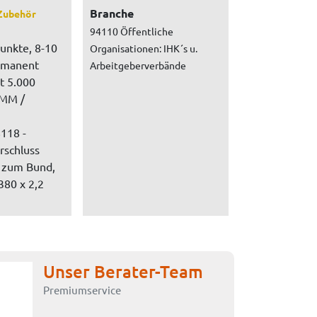
Branche
Zubehör
94110 Öffentliche
punkte, 8-10
Organisationen: IHK´s u.
rmanent
Arbeitgeberverbände
t 5.000
 MM /
8118 -
schluss
l zum Bund,
380 x 2,2
Unser Berater-Team
Premiumservice