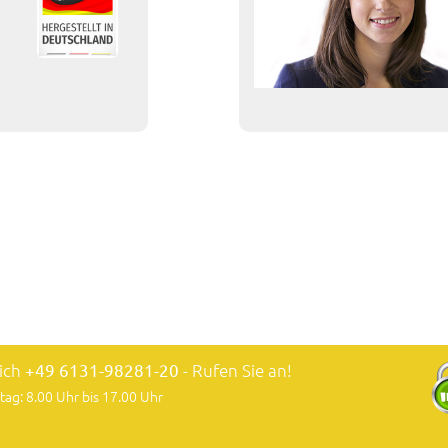
lich
+49 6131-98281-20
- Rufen Sie an!
tag: 8.00 Uhr bis 17.00 Uhr