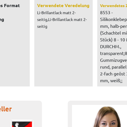
s Format
Verwendete Veredelung
Verwendetes 
8553 -
Li-Brillantlack matt 2-
ng
Silikonklebe
seitig,Li-Brillantlack matt 2-
mm, halb-pe
seitig
(Schachtel mi
Stück) 8 - 10
DURCHM.,
transparent;
Gummizugver
rund, paralle
2-fach geöst 
mm, weiß;;
ller