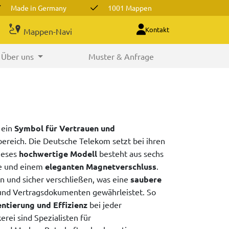
Made in Germany
1001 Mappen
Kontakt
Mappen-Navi
Über uns
Muster & Anfrage
 ein
Symbol für Vertrauen und
reich. Die Deutsche Telekom setzt bei ihren
ieses
hochwertige Modell
besteht aus sechs
he und einem
eleganten Magnetverschluss
.
en und sicher verschließen, was eine
saubere
nd Vertragsdokumenten gewährleistet. So
ntierung und Effizienz
bei jeder
erei sind Spezialisten für