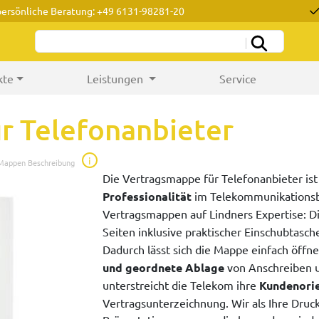
persönliche Beratung: +49 6131-98281-20
kte
Leistungen
Service
r Telefonanbieter
i
 Mappen Beschreibung
Die Vertragsmappe für Telefonanbieter ist
Professionalität
im Telekommunikationsbe
Vertragsmappen auf Lindners Expertise: D
Seiten inklusive praktischer Einschubtasc
Dadurch lässt sich die Mappe einfach öffn
und geordnete Ablage
von Anschreiben u
unterstreicht die Telekom ihre
Kundenorie
Vertragsunterzeichnung. Wir als Ihre Druck