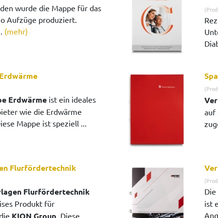
den wurde die Mappe für das
(Prod
 Aufzüge produziert.
Rez
..
(mehr)
Unt
Diab
 Erdwärme
Spa
(Prod
pe Erdwärme
ist ein ideales
Ver
bieter wie die Erdwärme
auf
se Mappe ist speziell ...
zuge
en Flurfördertechnik
Ver
(Prod
lagen Flurfördertechnik
Die
zises Produkt für
ist
Ang
die
KION Group
. Diese