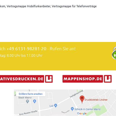
kom, Vertragsmappe Mobilfunkanbieter, Vertragsmappe für Telefonverträge
lich
+49 6131-98281-20
- Rufen Sie an!
tag: 8.00 Uhr bis 17.00 Uhr