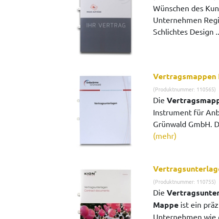
Wünschen des Kun
Unternehmen Regio
Schlichtes Design .
Vertragsmappen
(Produktnummer: 110565)
Die
Vertragsmap
Instrument für An
Grünwald GmbH. Die
(mehr)
Vertragsunterlag
(Produktnummer: 110755)
Die
Vertragsunter
Mappe
ist ein prä
Unternehmen wie 