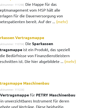
Die Mappe für das
uktnummer: 111298)
eptmanagement vom MSP hält alle
erlagen für die Dauerversorgung von
etespatienten bereit. Auf der ...
(mehr)
rkassen Vertragsmappe
Die
Sparkassen
uktnummer: 110704)
tragsmappe
ist ein Produkt, das speziell
 die Bedürfnisse von Finanzdienstleistern
schnitten ist. Die hier abgebildete ...
(mehr)
tragsmappe Maschinenbau
uktnummer: 111226)
Vertragsmappe
für
PETRY Maschinenbau
 ein unverzichtbares Instrument für deren
ebote und Verträge. Diese beidseitig