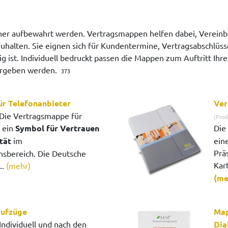
icher aufbewahrt werden. Vertragsmappen helfen dabei, Verein
alten. Sie eignen sich für Kundentermine, Vertragsabschlüss
ig ist. Individuell bedruckt passen die Mappen zum Auftritt Ih
bergeben werden.
373
r Telefonanbieter
Ver
Die Vertragsmappe für
(Prod
t ein
Symbol für Vertrauen
Die
tät
im
ein
Prä
sbereich. Die Deutsche
Kar
..
(mehr)
(me
ufzüge
Map
Individuell und nach den
Dia