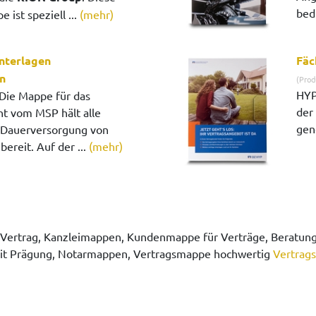
bed
 ist speziell ...
(mehr)
nterlagen
Fäc
n
(Prod
HYP
Die Mappe für das
der
 vom MSP hält alle
gen
e Dauerversorgung von
ereit. Auf der ...
(mehr)
rtrag, Kanzleimappen, Kundenmappe für Verträge, Beratun
it Prägung, Notarmappen, Vertragsmappe hochwertig
Vertrag