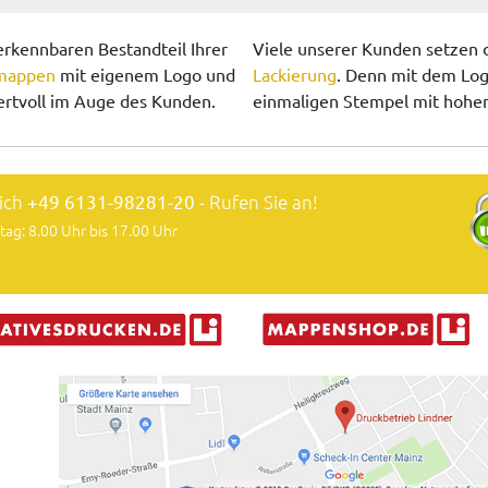
rkennbaren Bestandteil Ihrer
Viele unserer Kunden setzen 
smappen
mit eigenem Logo und
Lackierung
. Denn mit dem Log
tvoll im Auge des Kunden.
einmaligen Stempel mit hohe
lich
+49 6131-98281-20
- Rufen Sie an!
tag: 8.00 Uhr bis 17.00 Uhr