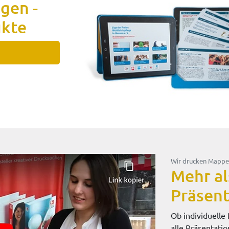
gen -
ukte
Wir drucken Mapp
Mehr al
Präsen
Ob individuell
alle Präsentati