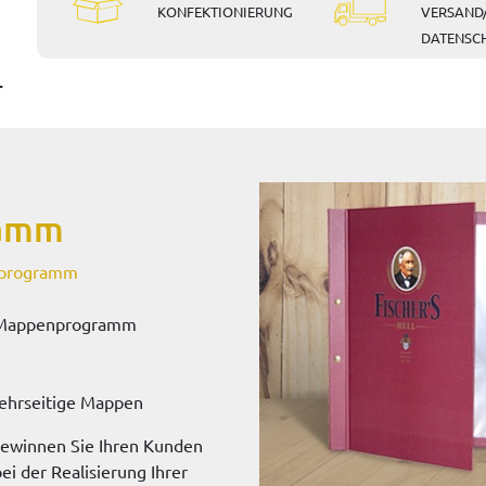
KONFEKTIONIERUNG
VERSAND/
DATENSC
r
ramm
nprogramm
m Mappenprogramm
n
ehrseitige Mappen
ewinnen Sie Ihren Kunden
ei der Realisierung Ihrer