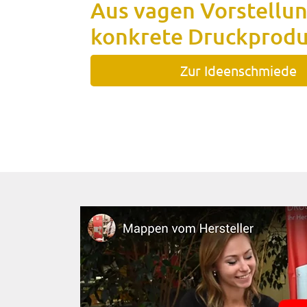
Aus vagen Vorstellun
konkrete Druckprod
Zur Ideenschmiede