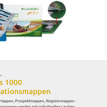
en
s 1000
tationsmappen
e Mappen, Prospektmappen, Registermappen -
onsmappen werden mit individuellen Laschen