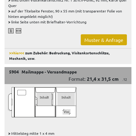
Quer
>
auf der Titelseite Fenster, 90 x 55 mm (mit transparenter Folie von
hinten angeklebt möglich!)
>
linke Seite unten mit Briefhalter-Vorrichtung
Muster & Anfrage
>>hier<<
zum Zubehör: Bedruckung, Visitenkartenschlitze,
Mechanik, usw
.
5904 Mailmappe - Versandmappe
Format:
21,4 x 31,5 cm
.12
>
Mittelsteg mitte 1 x 4 mm