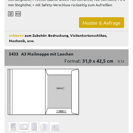
mm Steghöhe; > mit Safety-Verschluss rückseitig zum Aufreißen
Muster & Anfrage
>>hier<<
zum Zubehör: Bedruckung, Visitenkartenschlitze,
Mechanik, usw
.
5433 A3 Mailmappe mit Laschen
Format:
31,0 x 42,5 cm
.9.12