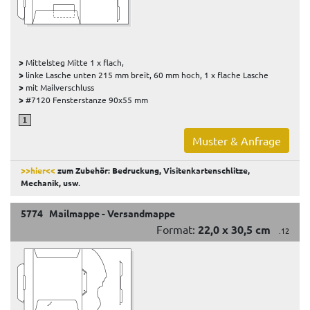
>
Mittelsteg Mitte 1 x flach,
>
linke Lasche unten 215 mm breit, 60 mm hoch, 1 x flache Lasche
>
mit Mailverschluss
>
#7120 Fensterstanze 90x55 mm
Muster & Anfrage
>>hier<<
zum Zubehör: Bedruckung, Visitenkartenschlitze,
Mechanik, usw
.
5774 Mailmappe - Versandmappe
Format:
22,0 x 30,5 cm
.12