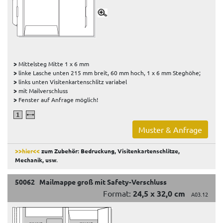
>
Mittelsteg Mitte 1 x 6 mm
>
linke Lasche unten 215 mm breit, 60 mm hoch, 1 x 6 mm Steghöhe;
>
links unten Visitenkartenschlitz variabel
>
mit Mailverschluss
>
Fenster auf Anfrage möglich!
Muster & Anfrage
>>hier<<
zum Zubehör: Bedruckung, Visitenkartenschlitze,
Mechanik, usw
.
50062 Mailmappe groß mit Safety-Verschluss
Format:
24,5 x 32,0 cm
A03.12