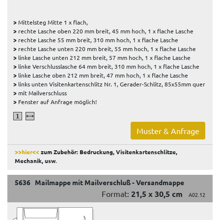
>
Mittelsteg Mitte 1 x flach,
>
rechte Lasche oben 220 mm breit, 45 mm hoch, 1 x flache Lasche
>
rechte Lasche 55 mm breit, 310 mm hoch, 1 x flache Lasche
>
rechte Lasche unten 220 mm breit, 55 mm hoch, 1 x flache Lasche
>
linke Lasche unten 212 mm breit, 57 mm hoch, 1 x flache Lasche
>
linke Verschlusslasche 64 mm breit, 310 mm hoch, 1 x flache Lasche
>
linke Lasche oben 212 mm breit, 47 mm hoch, 1 x flache Lasche
>
links unten Visitenkartenschlitz Nr. 1, Gerader-Schlitz, 85x55mm quer
>
mit Mailverschluss
>
Fenster auf Anfrage möglich!
Muster & Anfrage
>>hier<<
zum Zubehör: Bedruckung, Visitenkartenschlitze,
Mechanik, usw
.
5636 Mailmappe mit Mailverschluß - Versandmappe
Format:
21,5 x 30,5 cm
A02.12