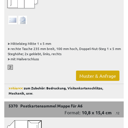
>
Mittelsteg Mitte 1 x 5 mm
>
rechte Tasche 235 mm breit, 100 mm hoch, Doppel-Nut-Steg 1 x 5 mm
Steghöhe; 2x geklebt, links, rechts
>
mit Mailverschluss
Muster & Anfrage
>>hier<<
zum Zubehör: Bedruckung, Visitenkartenschlitze,
Mechanik, usw
.
5370 Postkartensammel Mappe für A6
Format:
10,8 x 15,4 cm
.12