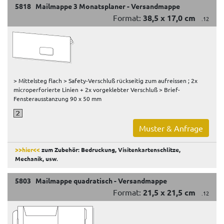
5818 Mailmappe 3 Monatsplaner - Versandmappe
Format:
38,5 x 17,0 cm
.12
> Mittelsteg flach > Safety-Verschluß rückseitig zum aufreissen ; 2x
microperforierte Linien + 2x vorgeklebter Verschluß > Brief-
Fensterausstanzung 90 x 50 mm
Muster & Anfrage
>>hier<<
zum Zubehör: Bedruckung, Visitenkartenschlitze,
Mechanik, usw
.
5803 Mailmappe quadratisch - Versandmappe
Format:
21,5 x 21,5 cm
.12