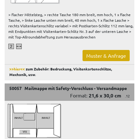
> flacher Mittelsteg, > rechte Tasche 180 mm breit, mm hoch, 1 x flache
Tasche, > linke Lasche unten mm breit, 40 mm hoch, 1 x flache Lasche >
rechts Visitenkartenschlitz variabel > mit Postkarten-Schlitz 112 mm lang,
mit Endpunkten mit Visitenkarten-Schlitz Nr. 3 auf der unteren Lasche >
mit Top-Allroundabheftung zum Herausausbrechen
Muster & Anfrage
>>hier<<
zum Zubehör: Bedruckung, Visitenkartenschlitze,
Mechanik, usw
.
50057 Mailmappe mit Safety-Verschluss - Versandmappe
Format:
21,6 x 30,0 cm
.12