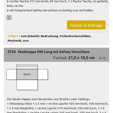
>
rechte Tasche 215 mm breit, 60 mm hoch, 1 x flache Tasche, 2x geklebt,
links, rechts
>
mit integriertem Safety-Verschluss rückseitig zum Aufreißen
Muster & Anfrage
>>hier<<
zum Zubehör: Bedruckung, Visitenkartenschlitze,
Mechanik, usw
.
5724 Mailmappe DIN Lang mit Safety-Verschluss
Format:
21,0 x 10,5 cm
.12.12
Die Ideale Mappe zum Versenden von Briefen oder Mailings.
> Mittelsteg Mitte 1 x 5 mm > rechte Lasche 105 mm breit, 100 mm hoch,
1 x 4 mm Steghöhe; > rechte Lasche 210 mm breit, 103 mm hoch, 1 x 4
mm Steghöhe; > rechte Lasche unten 105 mm breit, 100 mm hoch, 1 x 4