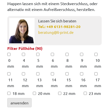
Mappen lassen sich mit einem Steckverschluss, oder
alternativ mit einem Aufreißverschluss, herstellen.
Lassen Sie sich beraten
Tel.:
+49 6131-98281-20
beratung@li-print.de
Filter Füllhöhe (90)
0
4
5
6
8
9
10
mm
mm
mm
mm
mm
mm
mm
11
12
13
14
15
16
17
mm
mm
mm
mm
mm
mm
mm
18 mm
20 mm
22 mm
23 mm
anwenden