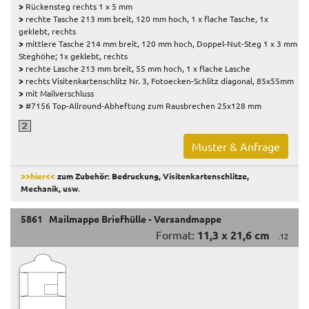
>
Rückensteg rechts 1 x 5 mm
>
rechte Tasche 213 mm breit, 120 mm hoch, 1 x flache Tasche, 1x
geklebt, rechts
>
mittlere Tasche 214 mm breit, 120 mm hoch, Doppel-Nut-Steg 1 x 3 mm
Steghöhe; 1x geklebt, rechts
>
rechte Lasche 213 mm breit, 55 mm hoch, 1 x flache Lasche
>
rechts Visitenkartenschlitz Nr. 3, Fotoecken-Schlitz diagonal, 85x55mm
>
mit Mailverschluss
>
#7156 Top-Allround-Abheftung zum Rausbrechen 25x128 mm
Muster & Anfrage
>>hier<<
zum Zubehör: Bedruckung, Visitenkartenschlitze,
Mechanik, usw
.
5861 Mailmappe Briefhülle - Versandmappe
Format:
11,3 x 21,6 cm
.12