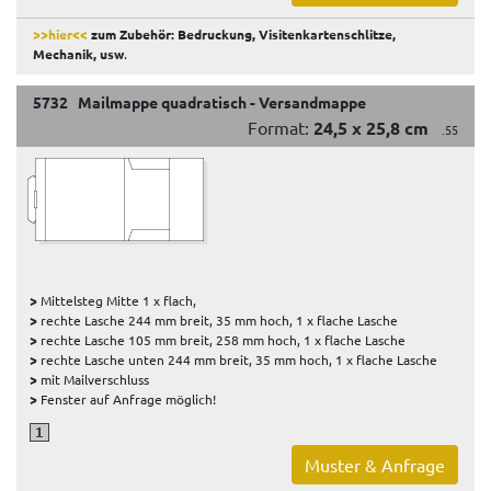
>>hier<<
zum Zubehör: Bedruckung, Visitenkartenschlitze,
Mechanik, usw
.
5732 Mailmappe quadratisch - Versandmappe
Format:
24,5 x 25,8 cm
.55
>
Mittelsteg Mitte 1 x flach,
>
rechte Lasche 244 mm breit, 35 mm hoch, 1 x flache Lasche
>
rechte Lasche 105 mm breit, 258 mm hoch, 1 x flache Lasche
>
rechte Lasche unten 244 mm breit, 35 mm hoch, 1 x flache Lasche
>
mit Mailverschluss
>
Fenster auf Anfrage möglich!
Muster & Anfrage