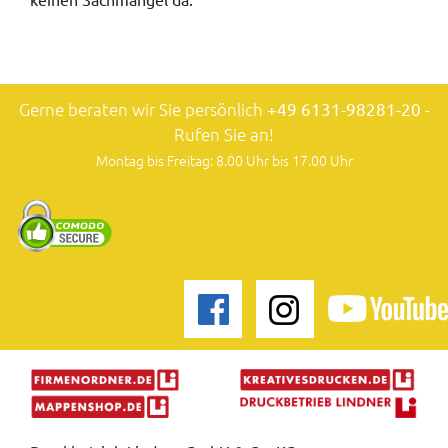
Gerne beraten wir Sie persönlich
+49 6131-98281-20
-
Rufen Sie an!
Montag bis Freitag: 8.00 Uhr bis 17.00 Uhr