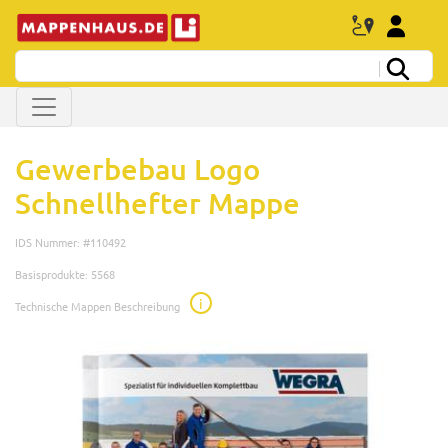
Gewerbebau Logo
Schnellhefter Mappe
IDS Nummer: #110492
Basisprodukte: 5568
i
Technische Mappen Beschreibung