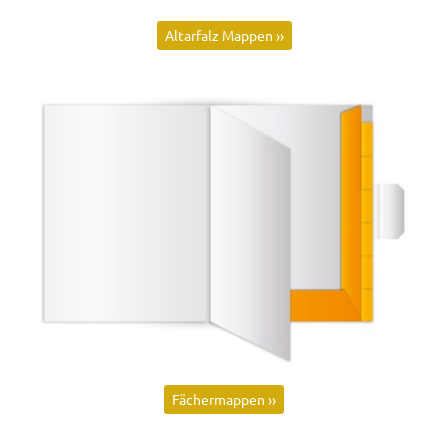
Altarfalz Mappen ››
Fächermappen ››