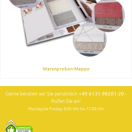
Warenproben-Mappe
Gerne beraten wir Sie persönlich
+49 6131-98281-20
-
Rufen Sie an!
Montag bis Freitag: 8.00 Uhr bis 17.00 Uhr