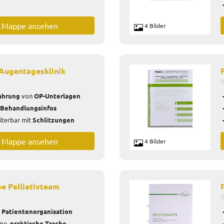
e Mappe ansehen
4 Bilder
Augentagesklinik
(
ahrung
von
OP-Unterlagen
Behandlungsinfos
iterbar mit
Schlitzungen
e Mappe ansehen
4 Bilder
e Palliativteam
(
Patientenorganisation
pe,
praktische Tasche