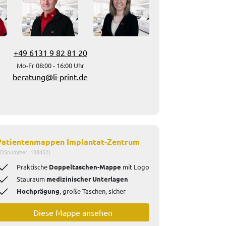
+49 6131 9 82 81 20
Mo-Fr 08:00 - 16:00 Uhr
beratung@li-print.de
Patientenmappen Implantat-Zentrum
IDSnummer: 108452)
Praktische
Doppeltaschen-Mappe
mit Logo
Stauraum
medizinischer Unterlagen
Hochprägung
, große Taschen,
sicher
Diese Mappe ansehen