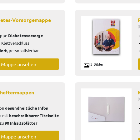
betes-Vorsorgemappe
(
appe
Diabetesvorsorge
, Klettverschluss
iert
, personalisierbar
e Mappe ansehen
5 Bilder
llheftermappen
(
on
gesundheitliche Infos
r mit
beschreibbarer Titelseite
 zu
90 Inhaltsblätter
e Mappe ansehen