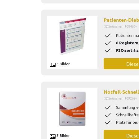
Patienten-Dia
(IDSnummer: 108466)
Patientenm
6 Registern
FSC-zertifiz
Dies
5 Bilder
Notfall-Schne
(IDSnummer: 109269)
Sammlung
v
Schnellhefte
Platz für bis
Dies
3 Bilder