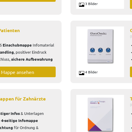
3 Bilder
Patienten
(
5
Einschubmappe
Infomaterial
andling
, positiver Eindruck
hluss,
sichere Aufbewahrung
e Mappe ansehen
4 Bilder
appen für Zahnärzte
(
tiger Infos
& Unterlagen
e
4-seitige Infomappe
ichtung
für
Ordnung &