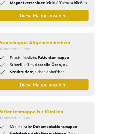
Magnetverschluss
: leicht öffnen/ schließen
Diese Mappe ansehen
Praxismappe Allgemeinmedizin
IDSnummer: 110240)
Praxis, Medizin,
Patientenmappe
Schnellhefter,
4 stabile Ösen
, A4
Strukturiert
, sicher, abheftbar
Diese Mappe ansehen
Patientenmappe für Kliniken
IDSnummer: 110430)
Medizinische
Dokumentationsmappe
Praktische Abheftvorrichtung
, Tasche