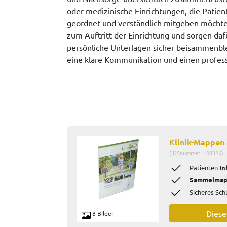
oder medizinische Einrichtungen, die Patie
geordnet und verständlich mitgeben möchten
zum Auftritt der Einrichtung und sorgen da
persönliche Unterlagen sicher beisammenbl
eine klare Kommunikation und einen profess
Klinik-Mappen
(IDSnummer: 108326)
Patienten
In
Sammelma
Sicheres Sch
Dies
8 Bilder