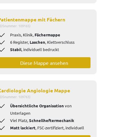
Patientenmappe mit Fächern
IDSnummer: 109165)
Praxis, Klinik,
Fächermappe
6 Register,
Laschen
, Klettverschluss
Stabil
, individuell bedruckt
Diese Mappe ansehen
Kardiologie Angiologie Mappe
IDSnummer: 109763)
Übersichtliche Organisation
von
Unterlagen
Viel Platz,
Schnellheftermechanik
Matt lackiert
, FSC-zertifiziert, individuell