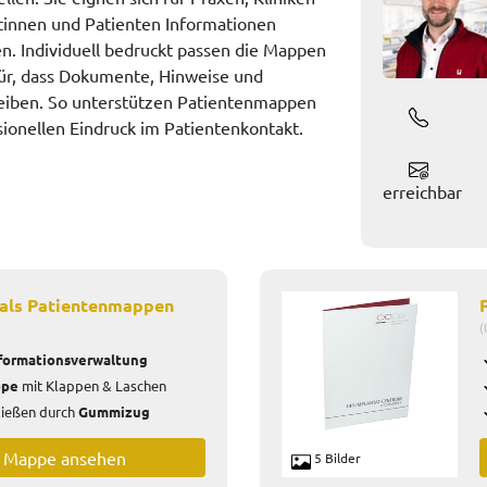
ntinnen und Patienten Informationen
. Individuell bedruckt passen die Mappen
für, dass Dokumente, Hinweise und
eiben. So unterstützen Patientenmappen
ionellen Eindruck im Patientenkontakt.
erreichbar
 als Patientenmappen
(
formationsverwaltung
ppe
mit Klappen & Laschen
ließen durch
Gummizug
e Mappe ansehen
5 Bilder