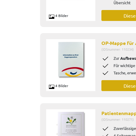
Übersicht
Dies
4 Bilder
OP-Mappe für 
(IDSnummer: 110234)
Zur
Aufbew
Für wichtige
Tasche, erwe
Dies
4 Bilder
Patientenmapp
(IDSnummer: 110271)
Zuverlässige
4-Seitenmap