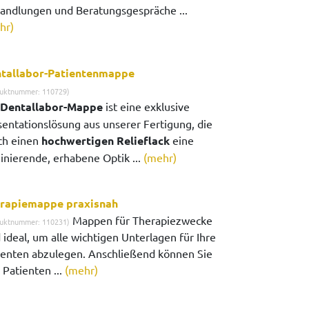
andlungen und Beratungsgespräche ...
hr)
tallabor-Patientenmappe
uktnummer: 110729)
Dentallabor-Mappe
ist eine exklusive
sentationslösung aus unserer Fertigung, die
ch einen
hochwertigen Relieflack
eine
zinierende, erhabene Optik ...
(mehr)
rapiemappe praxisnah
Mappen für Therapiezwecke
uktnummer: 110231)
 ideal, um alle wichtigen Unterlagen für Ihre
ienten abzulegen. Anschließend können Sie
 Patienten ...
(mehr)