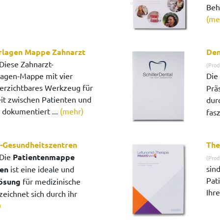
Beh
(me
rlagen Mappe Zahnarzt
Den
Diese Zahnarzt-
(Prod
agen-Mappe mit vier
Die
verzichtbares Werkzeug für
Prä
t zwischen Patienten und
dur
e dokumentiert ...
(mehr)
fas
-Gesundheitszentren
The
Die
Patientenmappe
(Prod
sind
en
ist eine ideale und
Pat
ösung
für medizinische
Ihre
zeichnet sich durch ihr
)