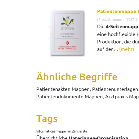
Patientenmappe P
(Produktnummer: 110271)
Die
4-Seitenmapp
eine hochflexible 
Produktion, die du
auf der ...
(mehr)
Ähnliche Begriffe
Patientenakten Mappen, Patientenunterlagen
Patientendokumente Mappen, Arztpraxis Mapp
Tags
Informationsmappe für Zahnärzte
Übersichtliche
Unterlagen-Organisation