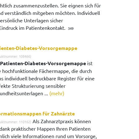
tlich zusammenzustellen. Sie eignen sich für
d verständlich mitgeben möchten. Individuell
ersönliche Unterlagen sicher
Eindruck im Patientenkontakt.
349
ienten-Diabetes-Vorsorgemappe
uktnummer: 108466)
Patienten-Diabetes-Vorsorgemappe
ist
e hochfunktionale Fächermappe, die durch
s individuell bedruckbare Register für eine
fekte Strukturierung sensibler
undheitsunterlagen ...
(mehr)
ormationsmappen für Zahnärzte
Als Zahnarztpraxis können
uktnummer: 110162)
 dank praktischer Mappen Ihren Patienten
mlich viele Informationen rund um Vorsorge,