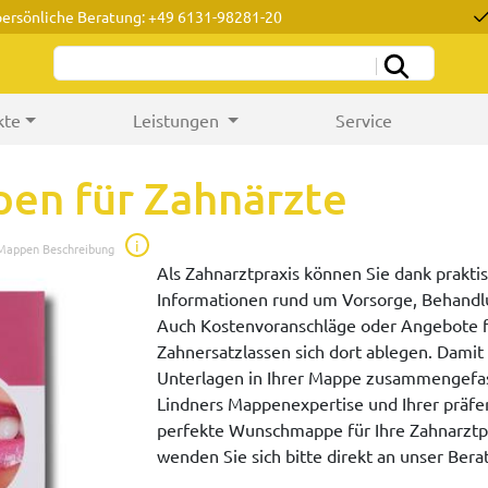
persönliche Beratung: +49 6131-98281-20
kte
Leistungen
Service
en für Zahnärzte
i
 Mappen Beschreibung
Als Zahnarztpraxis können Sie dank prakti
Informationen rund um Vorsorge, Behand
Auch Kostenvoranschläge oder Angebote f
Zahnersatzlassen sich dort ablegen. Damit 
Unterlagen in Ihrer Mappe zusammengefasst
Lindners Mappenexpertise und Ihrer präf
perfekte Wunschmappe für Ihre Zahnarztp
wenden Sie sich bitte direkt an unser Ber