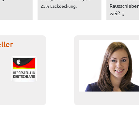
Rausschieben
25% Lackdeckung,
weiß;;;
ller