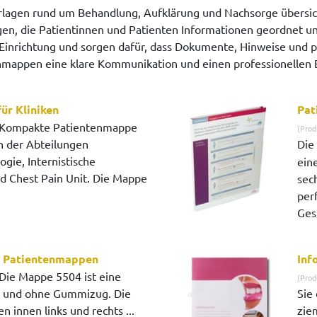
lagen rund um Behandlung, Aufklärung und Nachsorge übersich
gen, die Patientinnen und Patienten Informationen geordnet un
Einrichtung und sorgen dafür, dass Dokumente, Hinweise und p
mappen eine klare Kommunikation und einen professionellen 
ür Kliniken
Pat
Kompakte Patientenmappe
(Prod
en der Abteilungen
Die
ogie, Internistische
ein
d Chest Pain Unit. Die Mappe
sech
per
Ges
s Patientenmappen
Inf
Die Mappe 5504 ist eine
(Prod
und ohne Gummizug. Die
Sie
 innen links und rechts ...
zie