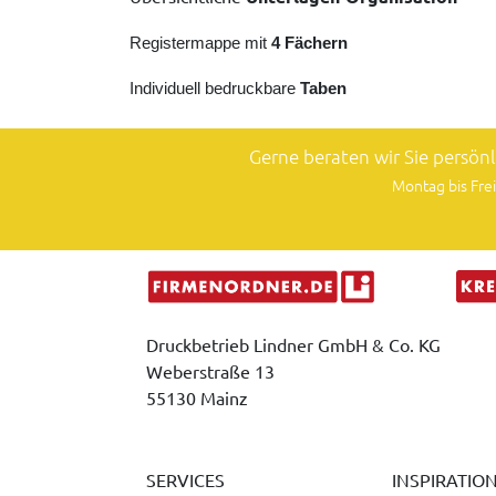
Registermappe mit
4 Fächern
Individuell bedruckbare
Taben
Gerne beraten wir Sie persön
Montag bis Frei
Druckbetrieb Lindner GmbH & Co. KG
Weberstraße 13
55130 Mainz
SERVICES
INSPIRATIO