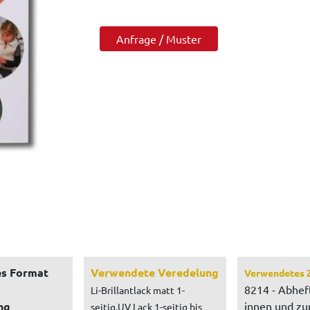
Anfrage / Muster
s Format
Verwendete Veredelung
Verwendetes 
8214 - Abhef
Li-Brillantlack matt 1-
ng
innen und z
seitig,UV Lack 1-seitig bis