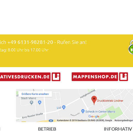
lich
+49 6131-98281-20
- Rufen Sie an!
tag: 8.00 Uhr bis 17.00 Uhr
N
BETRIEB
INFORMATIV