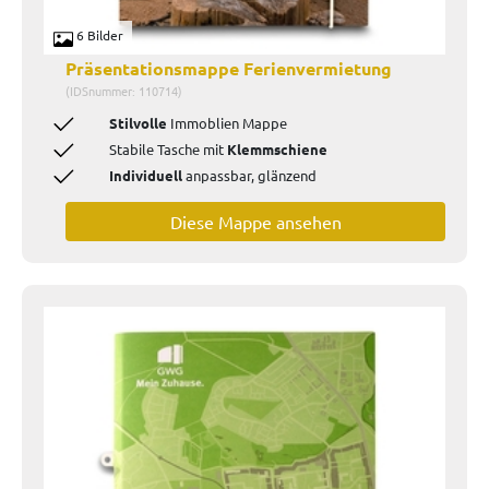
6 Bilder
Präsentationsmappe Ferienvermietung
(IDSnummer: 110714)
Stilvolle
Immoblien Mappe
Stabile Tasche mit
Klemmschiene
Individuell
anpassbar, glänzend
Diese Mappe ansehen