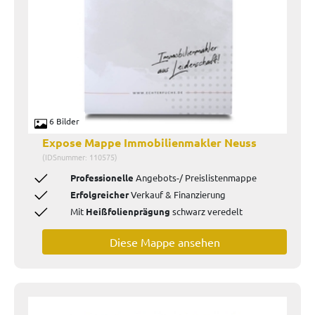
6 Bilder
Expose Mappe Immobilienmakler Neuss
(IDSnummer: 110575)
Professionelle
Angebots-/ Preislistenmappe
Erfolgreicher
Verkauf
& Finanzierung
Mit
Heißfolienprägung
schwarz veredelt
Diese Mappe ansehen