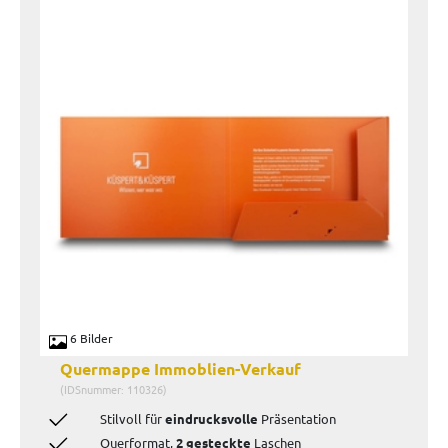
6 Bilder
Quermappe Immoblien-Verkauf
(IDSnummer: 110326)
Stilvoll für
eindrucksvolle
Präsentation
Querformat,
2 gesteckte
Laschen