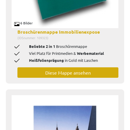
6 Bilder
Broschürenmappe Immobilienexpose
(IDSnummer: 109323)
Beliebte 2 in 1
Broschürenmappe
Viel Platz für
Printmedien &
Werbematerial
Heißfolienprägung
in Gold mit Laschen
Diese Mappe ansehen