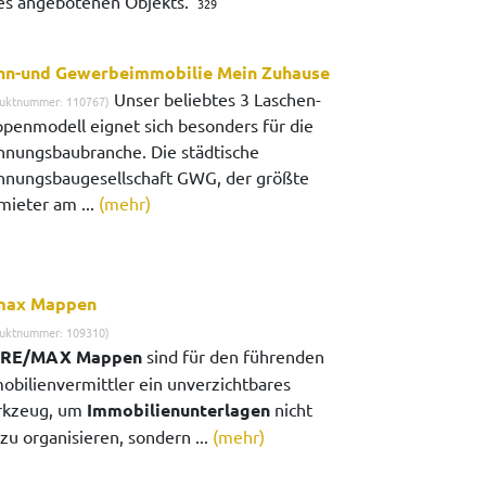
 des angebotenen Objekts.
329
n-und Gewerbeimmobilie Mein Zuhause
Unser beliebtes 3 Laschen-
uktnummer: 110767)
penmodell eignet sich besonders für die
nungsbaubranche. Die städtische
nungsbaugesellschaft GWG, der größte
mieter am ...
(mehr)
max Mappen
uktnummer: 109310)
RE/MAX Mappen
sind für den führenden
obilienvermittler ein unverzichtbares
kzeug, um
Immobilienunterlagen
nicht
zu organisieren, sondern ...
(mehr)