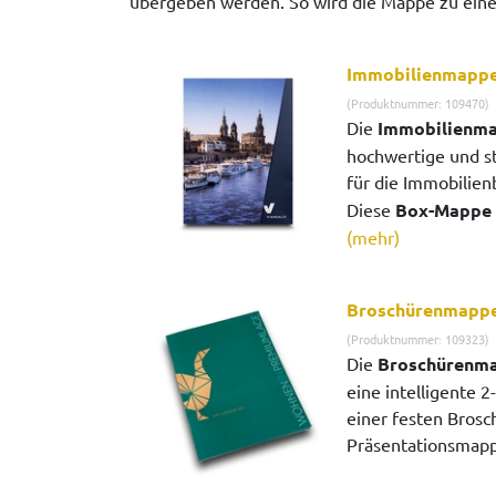
übergeben werden. So wird die Mappe zu einem
Immobilienmapp
(Produktnummer: 109470)
Die
Immobilienm
hochwertige und s
für die Immobilien
Diese
Box-Mappe 
(mehr)
Broschürenmappe
(Produktnummer: 109323)
Die
Broschürenma
eine intelligente 2-
einer festen Brosch
Präsentationsmapp