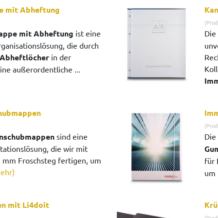
e mit Abheftung
Kan
(Prod
appe mit Abheftung
ist eine
Die
ganisationslösung, die durch
unv
 Abheftlöcher
in der
Rec
Koll
e außerordentliche ...
Imm
chubmappen
Imm
(Prod
inschubmappen
sind eine
Die
tationslösung, die wir mit
Gu
1 mm Froschsteg fertigen, um
für
ehr)
um 
 mit Li4doit
Krü
(Prod