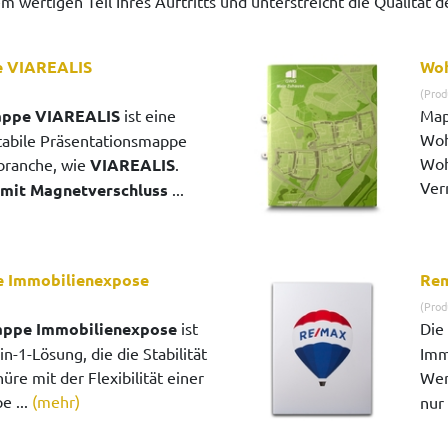
 wertigen Teil Ihres Auftritts und unterstreicht die Qualität
e VIAREALIS
Woh
(Prod
appe VIAREALIS
ist eine
Map
Woh
tabile Präsentationsmappe
Woh
branche, wie
VIAREALIS
.
Ver
mit Magnetverschluss
...
 Immobilienexpose
Re
(Prod
ppe Immobilienexpose
ist
Die
in-1-Lösung, die die Stabilität
Imm
üre mit der Flexibilität einer
Wer
e ...
(mehr)
nur 