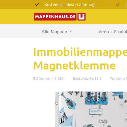
Kostenlose Muster & Anfrage
Alle Mappen
(current)
Ideen + Produ
Immobilienmappen
Magnetklemme
IDS Nummer: #110581
Basisprodukte: 5815
Technische