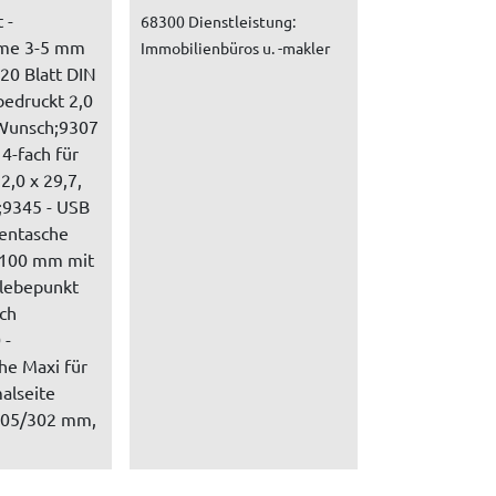
 -
68300 Dienstleistung:
me 3-5 mm
Immobilienbüros u. -makler
 20 Blatt DIN
bedruckt 2,0
 Wunsch;9307
4-fach für
2,0 x 29,7,
;9345 - USB
tentasche
 100 mm mit
lebepunkt
ach
 -
he Maxi für
alseite
305/302 mm,