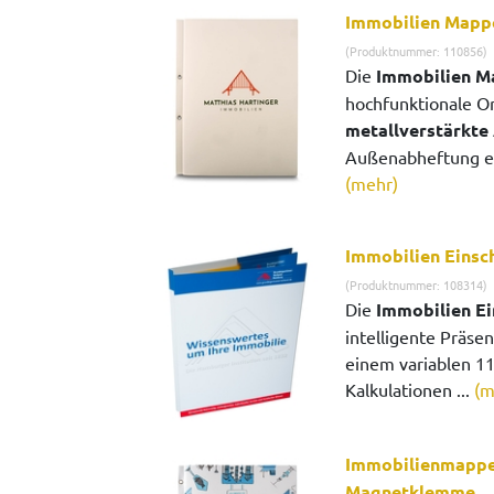
Immobilien Mapp
(Produktnummer: 110856)
Die
Immobilien M
hochfunktionale Or
metallverstärkte
Außenabheftung ein
(mehr)
Immobilien Eins
(Produktnummer: 108314)
Die
Immobilien E
intelligente Präsen
einem variablen 1
Kalkulationen ...
(m
Immobilienmappen
Magnetklemme