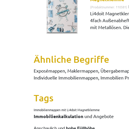
(Produktnummer: 110581)
Li4doit Magnetkle
4fach Außenabheft
mit Metallösen. Die
Ähnliche Begriffe
Exposémappen, Maklermappen, Übergabemapp
Individuelle Immobilienmappen, Immobilien
Tags
Immobilienmappen mit Li4doit Magnetklemme
Immobilienkalkulation
und Angebote
Anschaulich und
hohe Füllhöhe