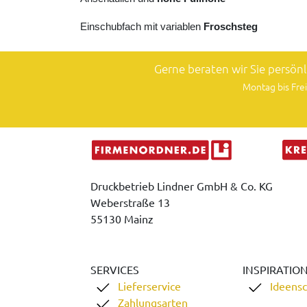
Einschubfach mit variablen
Froschsteg
Gerne beraten wir Sie persön
Montag bis Frei
Druckbetrieb Lindner GmbH & Co. KG
Weberstraße 13
55130 Mainz
SERVICES
INSPIRATIO
Lieferservice
Ideens
Zahlungsarten