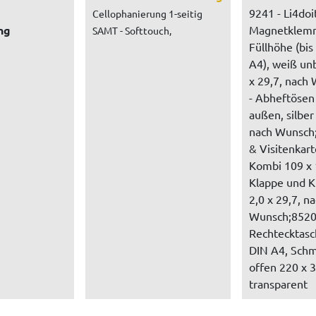
9241 - Li4doit
Cellophanierung 1-seitig
ng
Magnetklem
SAMT - Softtouch,
Füllhöhe (bis
A4), weiß un
x 29,7, nach
- Abheftösen 
außen, silber 
nach Wunsch
& Visitenkar
Kombi 109 x
Klappe und K
2,0 x 29,7, n
Wunsch;8520
Rechtecktasc
DIN A4, Schm
offen 220 x 
transparent