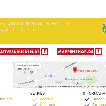
lich
+49 6131-98281-20
- Rufen Sie an!
tag: 8.00 Uhr bis 17.00 Uhr
N
BETRIEB
INFORMATIV
chmiede
Kontakt
Datenbl
Über uns
Farbqual