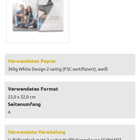
Verwendetes Papier
360g White Design 2-seitig (FSC-zertifiziert), weiß
Verwendetes Format
22,0 x 32,0 cm
Seitenumfang
4
Verwendete Veredelung
Li-Brillantlack matt 2-seitig,Heißfolienprägung SCHWARZ