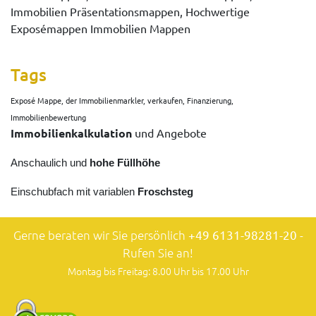
Immobilien Präsentationsmappen, Hochwertige
Exposémappen Immobilien Mappen
Tags
Exposé Mappe, der Immobilienmarkler, verkaufen, Finanzierung,
Immobilienbewertung
Immobilienkalkulation
und Angebote
Anschaulich und
hohe Füllhöhe
Einschubfach mit variablen
Froschsteg
Gerne beraten wir Sie persönlich
+49 6131-98281-20
-
Rufen Sie an!
Montag bis Freitag: 8.00 Uhr bis 17.00 Uhr