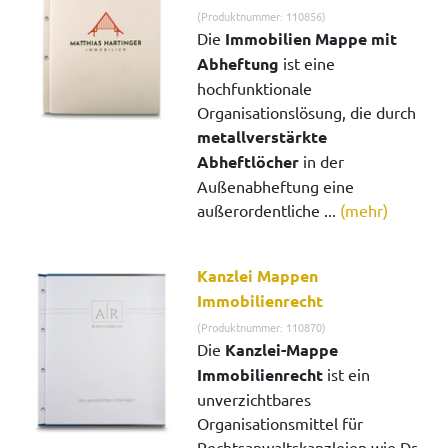
(Produktnummer: 110856)
Die
Immobilien Mappe mit
Abheftung
ist eine
hochfunktionale
Organisationslösung, die durch
metallverstärkte
Abheftlöcher
in der
Außenabheftung eine
außerordentliche ...
(mehr)
Kanzlei Mappen
Immobilienrecht
(Produktnummer: 110870)
Die
Kanzlei-Mappe
Immobilienrecht
ist ein
unverzichtbares
Organisationsmittel für
Rechtsanwaltskanzleien wie Dr.