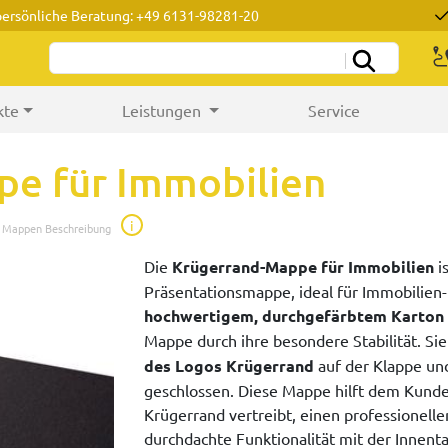
persönliche Beratung: +49 6131-98281-20
kte
Leistungen
Service
e für Immobilien
i
e Mappen Beschreibung
Die
Krügerrand-Mappe für Immobilien
is
Präsentationsmappe, ideal für Immobilien- 
hochwertigem, durchgefärbtem Karton
Mappe durch ihre besondere Stabilität. Si
des Logos Krügerrand
auf der Klappe und
geschlossen. Diese Mappe hilft dem Kund
Krügerrand vertreibt, einen professionelle
durchdachte Funktionalität mit der Innent