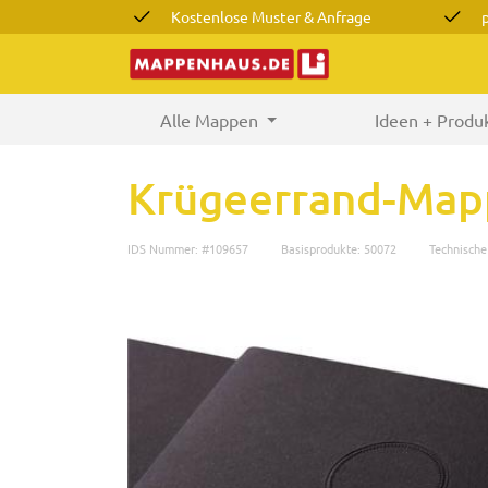
Kostenlose Muster & Anfrage
Alle Mappen
(current)
Ideen + Produ
Krügeerrand-Mapp
IDS Nummer: #109657
Basisprodukte: 50072
Technisch