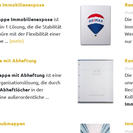
 Immobilienexpose
Re
(Prod
ppe Immobilienexpose
ist
Die
in-1-Lösung, die die Stabilität
Imm
üre mit der Flexibilität einer
Wer
e ...
(mehr)
nur 
e mit Abheftung
Kan
(Prod
appe mit Abheftung
ist eine
Die
ganisationslösung, die durch
unv
 Abheftlöcher
in der
Rec
Koll
e außerordentliche ...
Imm
chubmappen
Imm
(Prod