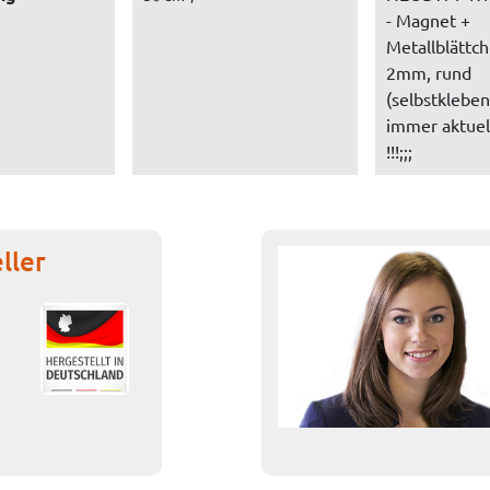
- Magnet +
Metallblättch
2mm, rund
(selbstkleben
immer aktuel
!!!;;;
ller