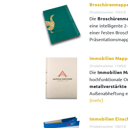
Broschürenmappe
(Produktnummer: 109323)
Die
Broschürenma
eine intelligente 2-
einer festen Brosch
Präsentationsmapp
Immobilien Mapp
(Produktnummer: 110856)
Die
Immobilien M
hochfunktionale Or
metallverstärkte
Außenabheftung ein
(mehr)
Immobilien Eins
(Produktnummer: 108314)