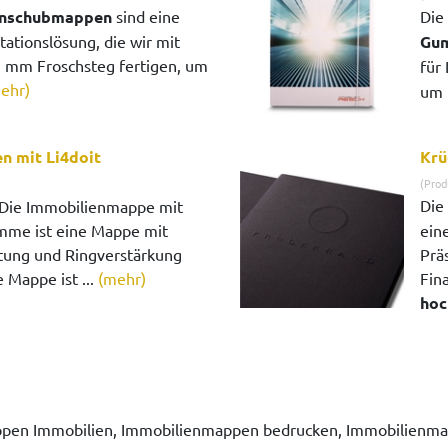
inschubmappen
sind eine
Die
tationslösung, die wir mit
Gu
1 mm Froschsteg fertigen, um
für
ehr)
um 
 mit Li4doit
Krü
(Prod
Die
Die Immobilienmappe mit
mme ist eine Mappe mit
eine
ung und Ringverstärkung
Prä
 Mappe ist ...
(mehr)
Fina
hoc
en Immobilien, Immobilienmappen bedrucken, Immobilienma