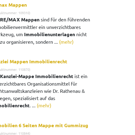
max Mappen
uktnummer: 109310)
RE/MAX Mappen
sind für den führenden
obilienvermittler ein unverzichtbares
kzeug, um
Immobilienunterlagen
nicht
zu organisieren, sondern ...
(mehr)
zlei Mappen Immobilienrecht
uktnummer: 110870)
Kanzlei-Mappe Immobilienrecht
ist ein
erzichtbares Organisationsmittel für
htsanwaltskanzleien wie Dr. Rathenau &
egen, spezialisiert auf das
obilienrecht
. ...
(mehr)
obilien 6 Seiten Mappe mit Gummizug
uktnummer: 110844)