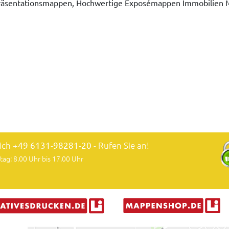
 Präsentationsmappen, Hochwertige Exposémappen Immobilien
lich
+49 6131-98281-20
- Rufen Sie an!
tag: 8.00 Uhr bis 17.00 Uhr