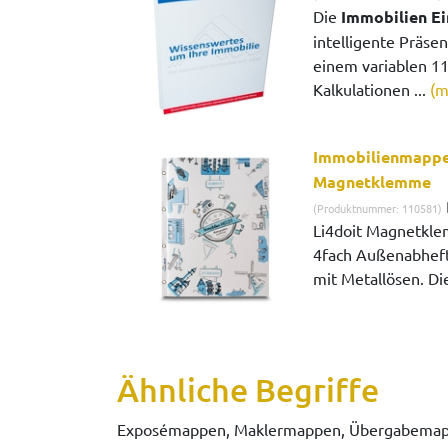
Die
Immobilien E
intelligente Präsen
einem variablen 1
Kalkulationen ...
(m
Immobilienmappen
Magnetklemme
(Produktnummer: 110581)
Li4doit Magnetkle
4fach Außenabheft
mit Metallösen. Die
Ähnliche Begriffe
Exposémappen, Maklermappen, Übergabemapp