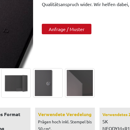
Qualitätsanspruch wider. Wir helfen dabei,
Anfrage / Muster
s Format
Verwendete Veredelung
Verwendetes 
SK
Prägen hoch inkl. Stempel bis
ng
NEODYM+R1
50 cm²,