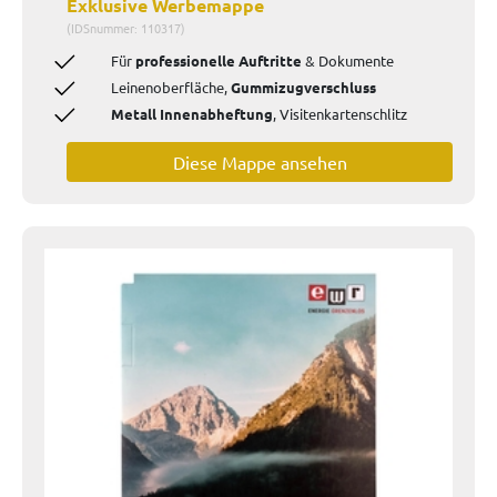
Exklusive Werbemappe
(IDSnummer: 110317)
Für
professionelle Auftritte
& Dokumente
Leinenoberfläche,
Gummizugverschluss
Metall Innenabheftung
, Visitenkartenschlitz
Diese Mappe ansehen