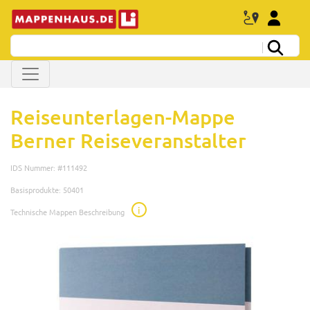
Reiseunterlagen-Mappe
Berner Reiseveranstalter
IDS Nummer: #111492
Basisprodukte: 50401
i
Technische Mappen Beschreibung