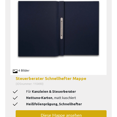
4 Bilder
Steuerberater Schnellhefter Mappe
(IDSnummer: 110490)
Für
Kanzleien & Steuerberater
Nettuno-Karton
, matt kaschiert
Heißfolienprägung, Schnellhefter
Diese Mappe ansehen