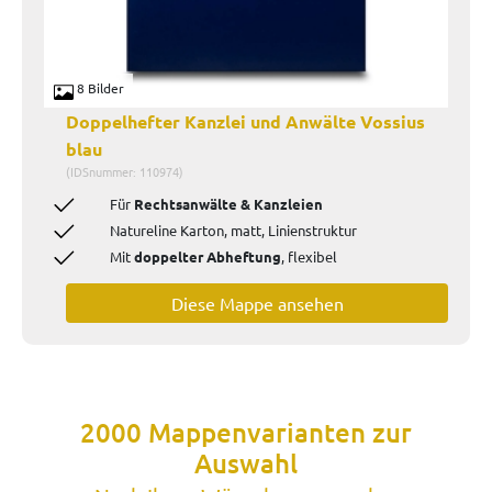
8 Bilder
Doppelhefter Kanzlei und Anwälte Vossius
blau
(IDSnummer: 110974)
Für
Rechtsanwälte & Kanzleien
Natureline Karton, matt, Linienstruktur
Mit
doppelter Abheftung
, flexibel
Diese Mappe ansehen
2000 Mappenvarianten zur
Auswahl