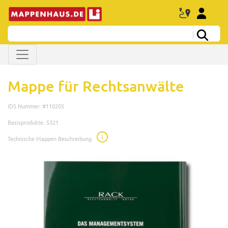
Mappe für Rechtsanwälte
IDS Nummer: #110205
Basisprodukte: 5321
i
Technische Mappen Beschreibung