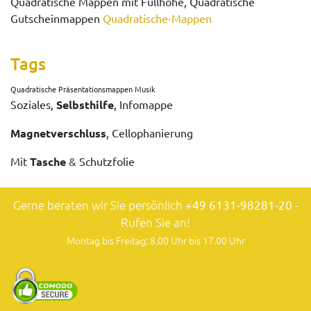
Quadratische Mappen mit Füllhöhe, Quadratische
Gutscheinmappen
Quadratische-Mappen
Tags
Quadratische Präsentationsmappen Musik
Soziales,
Selbsthilfe
, Infomappe
Magnetverschluss
, Cellophanierung
Mit
Tasche
& Schutzfolie
Gerne beraten wir Sie persönlich
+49 6131-98281-20
-
Rufen Sie an!
Montag bis Freitag: 8.00 Uhr bis 17.00 Uhr