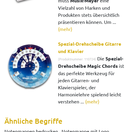
muss
Musik-Meyer
eine
Vielzahl von Marken und
Produkten stets übersichtlich
präsentieren können. Um ...
(mehr)
Spezial-Drehscheibe Gitarre
und Klavier
Die
Spezial-
(Produktnummer: 110724)
Drehscheibe Magic Chords
ist
das perfekte Werkzeug für
jeden Gitarren- und
Klavierspieler, der
Harmonielehre spielend leicht
verstehen ...
(mehr)
Ähnliche Begriffe
Notenmappen bedrucken , Notenmappe mit Logo ,