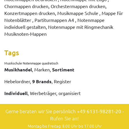
Chormappen drucken, Orchestermappen drucken,
Konzertmappen drucken, Musikmappe Schule , Mappe für
Notenblätter , Partiturmappen A4 , Notenmappe
individuell gestalten, Notenmappe mit Ringmechanik
Musiknoten-Mappen
Tags
Musikschule Notenmappe quadratisch
Musikhandel
, Marken,
Sortiment
Hebelordner,
9 Brands
, Register
Individuell
, Werbeträger, organisiert
Gerne beraten wir Sie persönlich
+49 6131-98281-20
-
Rufen Sie an!
Montag bis Freitag: 8.00 Uhr bis 17.00 Uhr