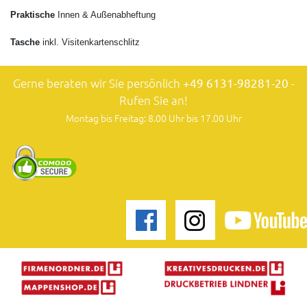
Praktische
Innen & Außenabheftung
Tasche
inkl. Visitenkartenschlitz
Gerne beraten wir Sie persönlich
+49 6131-98281-20
-
Rufen Sie an!
Montag bis Freitag: 8.00 Uhr bis 17.00 Uhr