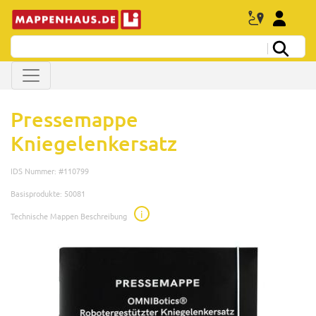
Pressemappe
Kniegelenkersatz
IDS Nummer: #110799
Basisprodukte: 50081
i
Technische Mappen Beschreibung