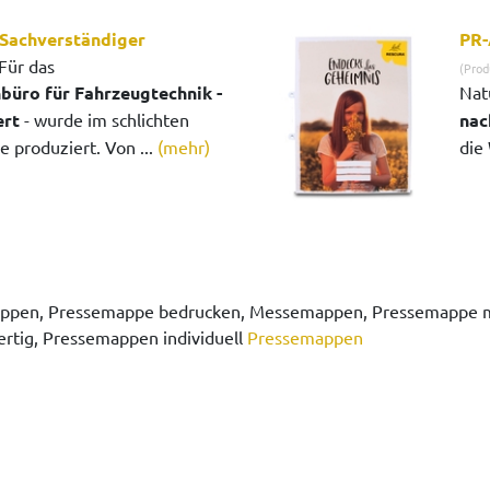
Sachverständiger
PR-
Für das
(Prod
büro für Fahrzeugtechnik -
Nat
ert
- wurde im schlichten
nac
 produziert. Von ...
(mehr)
die 
pen, Pressemappe bedrucken, Messemappen, Pressemappe mit
tig, Pressemappen individuell
Pressemappen