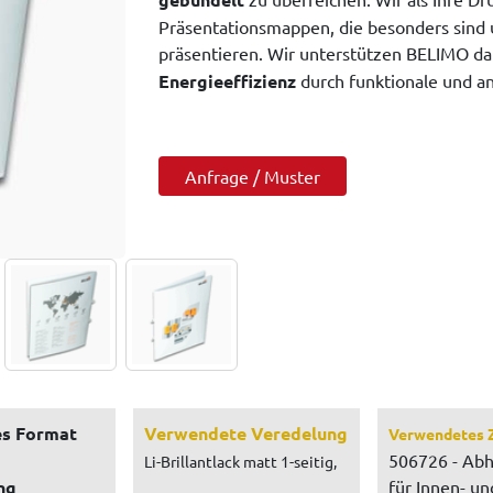
Präsentationsmappen, die besonders sind
präsentieren. Wir unterstützen BELIMO da
Energieeffizienz
durch funktionale und a
Anfrage / Muster
s Format
Verwendete Veredelung
Verwendetes 
506726 - Ab
Li-Brillantlack matt 1-seitig,
ng
für Innen- un