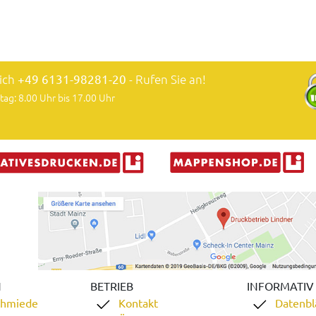
lich
+49 6131-98281-20
- Rufen Sie an!
tag: 8.00 Uhr bis 17.00 Uhr
N
BETRIEB
INFORMATIV
chmiede
Kontakt
Datenbl