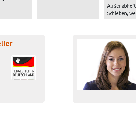
Außenabhef
Schieben, wei
ller