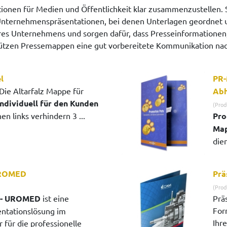
ionen für Medien und Öffentlichkeit klar zusammenzustellen. S
Unternehmenspräsentationen, bei denen Unterlagen geordnet u
 Ihres Unternehmens und sorgen dafür, dass Presseinformation
rstützen Pressemappen eine gut vorbereitete Kommunikation n
l
PR-
Die Altarfalz Mappe für
Abh
individuell für den Kunden
(Prod
nen links verhindern 3 ...
Pro
Map
dien
UROMED
Prä
(Prod
 - UROMED
ist eine
Prä
For
sentationslösung im
Ihre
 für die professionelle