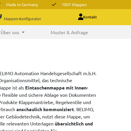
Made in Germany
1001 Mappen
Kontakt
Mappen-Konfigurator
Über uns
Muster & Anfrage
BELIMO Automation Handelsgesellschaft m.b.H.
rganisationsmittel, das technische
appe ist als
Eintaschenmappe mit Innen-
e flexible und sichere Ablage von Dokumenten
Produkte Klappenantriebe, Regelventile und
rbrauch
anschaulich kommuniziert
. BELIMO,
 der Gebäudetechnik, nutzt diese Mappe, um
lle relevanten Unterlagen
übersichtlich und
ckerei sind Spezialisten für