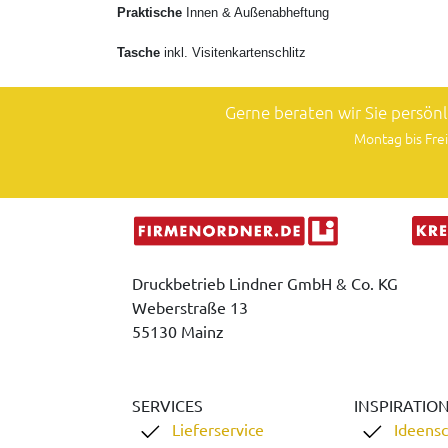
Praktische
Innen & Außenabheftung
Tasche
inkl. Visitenkartenschlitz
Gerne beraten wir Sie persön
Montag bis Frei
Druckbetrieb Lindner GmbH & Co. KG
Weberstraße 13
55130 Mainz
SERVICES
INSPIRATIO
Lieferservice
Ideens