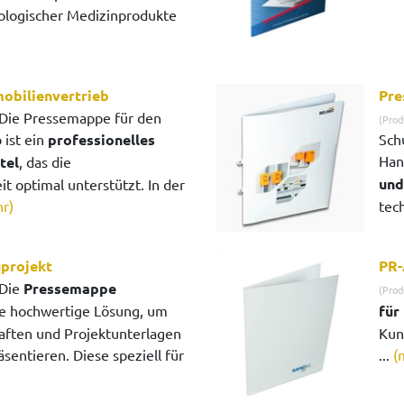
logischer Medizinprodukte
obilienvertrieb
Pre
Die Pressemappe für den
(Prod
 ist ein
professionelles
Sch
Han
tel
, das die
und
it optimal unterstützt. In der
r)
tech
projekt
PR-
Die
Pressemappe
(Prod
ne hochwertige Lösung, um
für
aften und Projektunterlagen
Kun
äsentieren. Diese speziell für
...
(