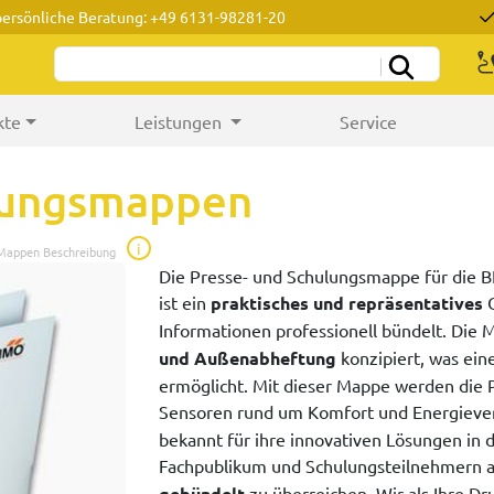
persönliche Beratung: +49 6131-98281-20
kte
Leistungen
Service
ulungsmappen
i
 Mappen Beschreibung
Die Presse- und Schulungsmappe für die 
ist ein
praktisches und repräsentatives
O
Informationen professionell bündelt. Die M
und Außenabheftung
konzipiert, was ein
ermöglicht. Mit dieser Mappe werden die 
Sensoren rund um Komfort und Energieve
bekannt für ihre innovativen Lösungen in
Fachpublikum und Schulungsteilnehmern a
gebündelt
zu überreichen. Wir als Ihre Dru