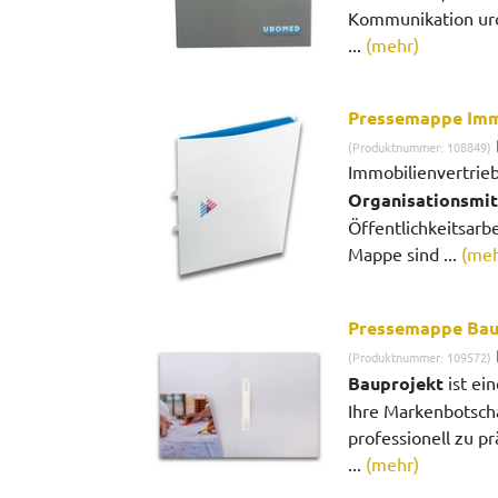
Kommunikation uro
...
(mehr)
Pressemappe Imm
(Produktnummer: 108849)
Immobilienvertrieb
Organisationsmit
Öffentlichkeitsarbe
Mappe sind ...
(meh
Pressemappe Bau
(Produktnummer: 109572)
Bauprojekt
ist ei
Ihre Markenbotsch
professionell zu pr
...
(mehr)