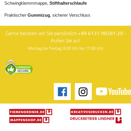
Schwingklemmmappe,
Stifthalterschlaufe
Praktischer
Gummizug
, sicherer Verschluss
Gerne beraten wir Sie persönlich
+49 6131-98281-20
-
Rufen Sie an!
Montag bis Freitag: 8.00 Uhr bis 17.00 Uhr