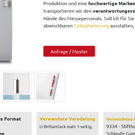
Produktion und eine
hochwertige Marken
transportieren wir den
verantwortungsvo
Hände des Messepersonals. Soll ich für Sie
abwischbaren
Cellophanierung
ausstatten,
Anfrage / Muster
s Format
Verwendete Veredelung
Verwendetes 
9334 - Stiftha
Li-Brillantlack matt 1-seitig,
ng
Schlaufe Gum