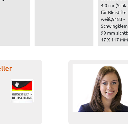
4,0 cm (Schla
für Bleistift
weiß;9183 -
Schwingklem
99 mm sichtb
17 X 117 MM,
ller