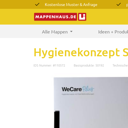
Kostenlose Muster & Anfrage
Alle Mappen
(current)
Ideen + Produ
Hygienekonzept
IDS Nummer: #110572
Basisprodukte: 50192
Technisch