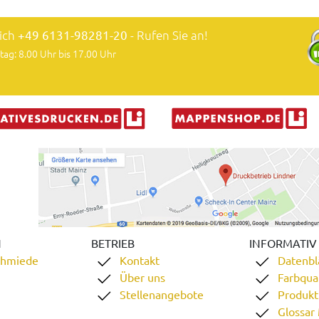
lich
+49 6131-98281-20
- Rufen Sie an!
tag: 8.00 Uhr bis 17.00 Uhr
N
BETRIEB
INFORMATIV
chmiede
Kontakt
Datenbl
Über uns
Farbqual
Stellenangebote
Produkt
Glossar