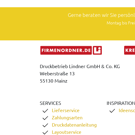
Gerne beraten wir Sie persön
Montag bis Frei
Druckbetrieb Lindner GmbH & Co. KG
Weberstraße 13
55130 Mainz
SERVICES
INSPIRATIO
Lieferservice
Ideens
Zahlungsarten
Druckdatenanleitung
Layoutservice