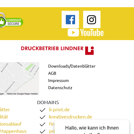
Downloads/Datenblätter
AGB
Impressum
Datenschutz
DOMAINS
ätter
li-print.de
ität
kreativesdrucken.de
ionsablauf
firmenordner.de
Hallo, wie kann ich Ihnen
 Mappenhaus
printgoweb.de