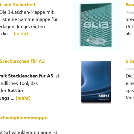
 und Sicherheit
Box
Die 3-Laschen-Mappe mit
(Prod
 ist eine Sammelmappe für
Ste
rlagen. Im gezeigten
Unt
die ...
(mehr)
als .
tecklaschen für A5
6 S
(Prod
it Stecklaschen für A5
ist
Die
ndliches Tool, das
ein
 der
Sattler
spez
Med
ngs ...
(mehr)
 Schwingklemmmappe
pt Schwingklemmmappe ist