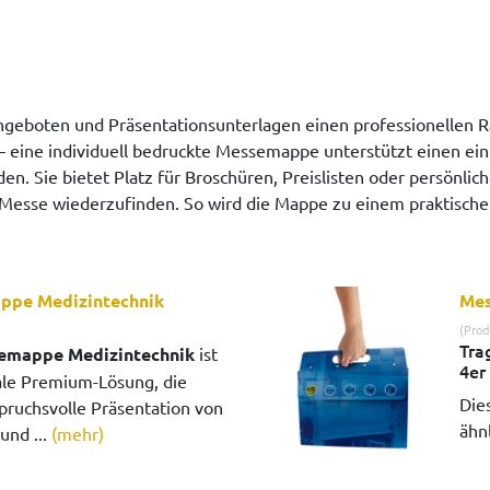
geboten und Präsentationsunterlagen einen professionellen 
eine individuell bedruckte Messemappe unterstützt einen einhe
n. Sie bietet Platz für Broschüren, Preislisten oder persönl
r Messe wiederzufinden. So wird die Mappe zu einem praktische
ppe Medizintechnik
Mes
(Prod
Tra
semappe Medizintechnik
ist
4er
ale Premium-Lösung, die
Die
spruchsvolle Präsentation von
ähnl
und ...
(mehr)