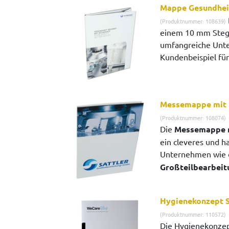
Mappe Gesundheit
(Produktnummer: 108639)
einem 10 mm Steg
umfangreiche Unte
Kundenbeispiel für 
Messemappe mit S
(Produktnummer: 108074)
Die
Messemappe m
ein cleveres und ha
Unternehmen wie
Großteilbearbeitu
Hygienekonzept
(Produktnummer: 110572)
Die Hygienekonze