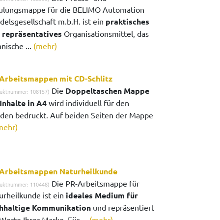
ulungsmappe für die BELIMO Automation
delsgesellschaft m.b.H. ist ein
praktisches
 repräsentatives
Organisationsmittel, das
nische ...
(mehr)
Arbeitsmappen mit CD-Schlitz
Die
Doppeltaschen Mappe
uktnummer: 108157)
 Inhalte in A4
wird individuell für den
den bedruckt. Auf beiden Seiten der Mappe
mehr)
Arbeitsmappen Naturheilkunde
Die PR-Arbeitsmappe für
uktnummer: 110448)
urheilkunde ist ein
ideales Medium für
hhaltige Kommunikation
und repräsentiert
Werte Ihrer Marke. Für ...
(mehr)