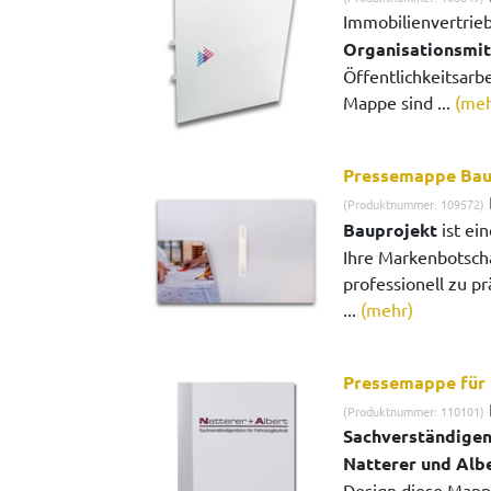
Immobilienvertrieb
Organisationsmit
Öffentlichkeitsarbe
Mappe sind ...
(meh
Pressemappe Bau
(Produktnummer: 109572)
Bauprojekt
ist ei
Ihre Markenbotsch
professionell zu pr
...
(mehr)
Pressemappe für 
(Produktnummer: 110101)
Sachverständigen
Natterer und Alb
Design diese Mappe