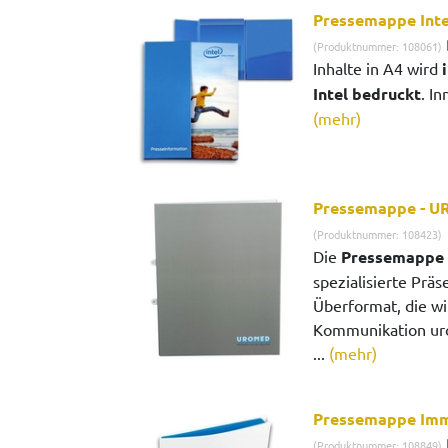
Pressemappe Inte
(Produktnummer: 108061)
Inhalte in A4 wird
Intel bedruckt
. In
(mehr)
Pressemappe - 
(Produktnummer: 108423)
Die
Pressemappe
spezialisierte Prä
Überformat, die wir
Kommunikation uro
...
(mehr)
Pressemappe Imm
(Produktnummer: 108849)