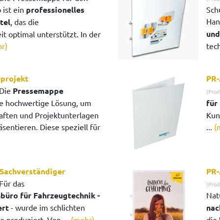
 ist ein
professionelles
Sch
Han
tel
, das die
und
it optimal unterstützt. In der
r)
tech
projekt
PR-
Die
Pressemappe
(Prod
ne hochwertige Lösung, um
für
aften und Projektunterlagen
Kun
äsentieren. Diese speziell für
...
(
Sachverständiger
PR-
Für das
(Prod
büro für Fahrzeugtechnik -
Nat
ert
- wurde im schlichten
nac
 produziert. Von ...
(mehr)
die 