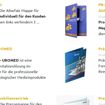
l
PR-
Die Altarfalz Mappe für
Abh
individuell für den Kunden
(Prod
nen links verhindern 3 ...
Pro
Map
dien
UROMED
Prä
(Prod
 - UROMED
ist eine
Prä
For
sentationslösung im
Ihre
 für die professionelle
logischer Medizinprodukte
obilienvertrieb
Pre
Die Pressemappe für den
(Prod