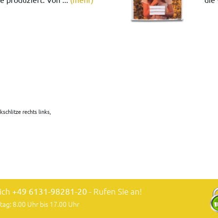
schlitze rechts links,
lich
+49 6131-98281-20
- Rufen Sie an!
tag: 8.00 Uhr bis 17.00 Uhr