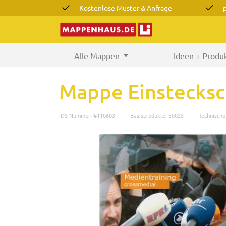
Kostenlose Muster & Anfrage
Alle Mappen
(current)
Ideen + Produ
Mappe Einstecksc
IDS Nummer: #110603
Basisprodukte: 50025
Technisch