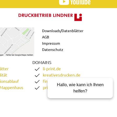
Downloads/Datenblätter
AGB
Impressum
Datenschutz
DOMAINS
ätter
li-print.de
ität
kreativesdrucken.de
ionsablauf
firmenordner.de
Hallo, wie kann ich Ihnen
 Mappenhaus
printgoweb.de
helfen?