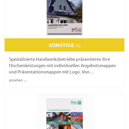
SONSTIGE
(6)
Spezialisierte Handwerksbetriebe präsentieren ihre
Nischenleistungen mit individuellen Angebotsmappen
und Präsentationsmappen mit Logo. Von
Denkmalschutz bis Spezialabdichtung entwickeln wir für
ansehen →
verschiedenste Gewerke passende Mappenlösungen, die
Fachkompetenz sichtbar machen.