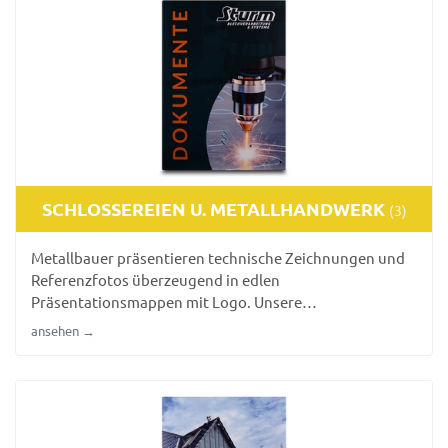
SCHLOSSEREIEN U. METALLHANDWERK
(3)
Metallbauer präsentieren technische Zeichnungen und
Referenzfotos überzeugend in edlen
Präsentationsmappen mit Logo. Unsere
Angebotsmappen für Geländer-, Treppen- und
ansehen →
Stahlkonstruktionen unterstreichen die Präzision des
Handwerks bereits in der Optik.