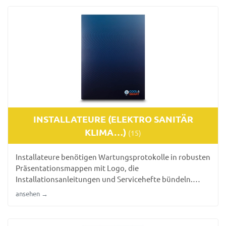
INSTALLATEURE (ELEKTRO SANITÄR
KLIMA…)
(15)
Installateure benötigen Wartungsprotokolle in robusten
Präsentationsmappen mit Logo, die
Installationsanleitungen und Servicehefte bündeln.
Wasserfeste und UV-beständige Lösungen sind für
ansehen →
Systemintegratoren entscheidend.