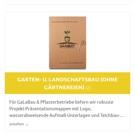
der Werkstatt oder an der Waschanlage überzeugen.
GARTEN- U. LANDSCHAFTSBAU (OHNE
GÄRTNEREIEN)
(2)
Für GaLaBau & Pflasterbetriebe liefern wir robuste
Projekt-Präsentationsmappen mit Logo,
wasserabweisende Aufmaß-Unterlagen und Teichbau-
Hüllen. Das Ergebnis ist widerstandsfähig und perfekt
ansehen →
für den Außeneinsatz konzipiert.