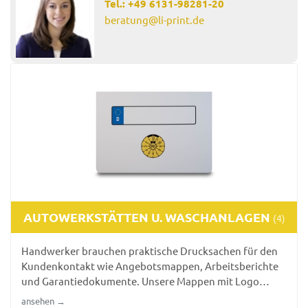
Tel.:
+49 6131-98281-20
beratung@li-print.de
AUTOWERKSTÄTTEN U. WASCHANLAGEN
(4)
Handwerker brauchen praktische Drucksachen für den
Kundenkontakt wie Angebotsmappen, Arbeitsberichte
und Garantiedokumente. Unsere Mappen mit Logo
bieten robuste, praxistaugliche Lösungen, die auch in
ansehen →