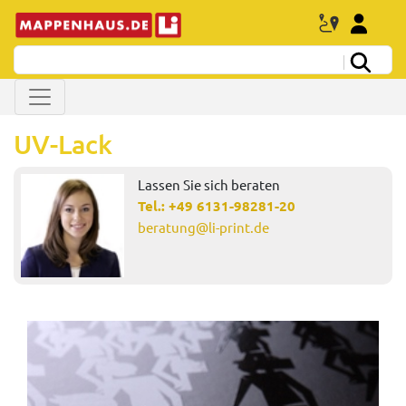
UV-Lack
Lassen Sie sich beraten
Tel.:
+49 6131-98281-20
beratung@li-print.de