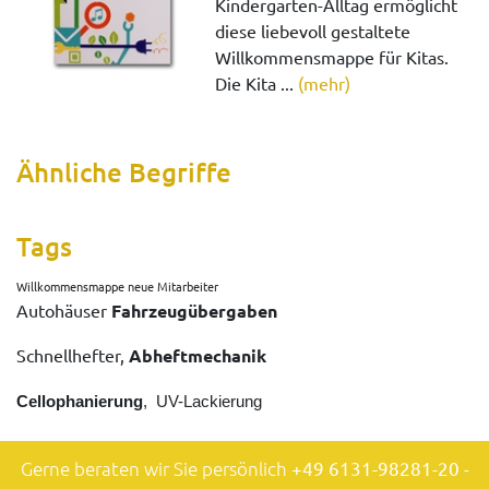
Kindergarten-Alltag ermöglicht
diese liebevoll gestaltete
Willkommensmappe für Kitas.
Die Kita ...
(mehr)
Ähnliche Begriffe
Tags
Willkommensmappe neue Mitarbeiter
Autohäuser
Fahrzeugübergaben
Schnellhefter,
Abheftmechanik
Cellophanierung
, UV-Lackierung
Gerne beraten wir Sie persönlich
+49 6131-98281-20
-