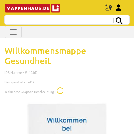
Willkommensmappe
Gesundheit
IDS Nummer: #110862
Basisprodukte: 5449
i
Technische Mappen Beschreibung