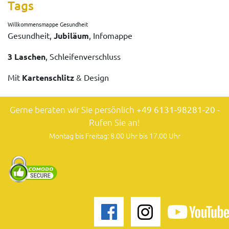
Tags
Willkommensmappe Gesundheit
Gesundheit,
Jubiläum
, Infomappe
3 Laschen
, Schleifenverschluss
Mit
Kartenschlitz
& Design
Gerne beraten wir Sie persönlich
+49 6131-98281-20
-
Rufen Sie an!
Montag bis Freitag: 8.00 Uhr bis 17.00 Uhr