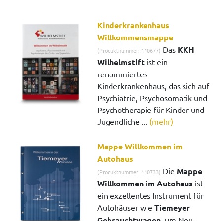
Kinderkrankenhaus
Willkommensmappe
Das
KKH
(Produktnummer: 110677)
Wilhelmstift
ist ein
renommiertes
Kinderkrankenhaus, das sich auf
Psychiatrie, Psychosomatik und
Psychotherapie für Kinder und
Jugendliche ...
(mehr)
Mappe Willkommen im
Autohaus
Die
Mappe
(Produktnummer: 110733)
Willkommen im Autohaus
ist
ein exzellentes Instrument für
Autohäuser wie
Tiemeyer
Gebrauchtwagen
, um Neu-