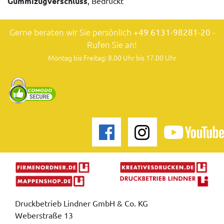
Gummizugverschluss
, Bedruckt
Gerne beraten wir Sie persönlich
+49 6131-98281-20
-
Rufen Sie an!
Montag bis Freitag: 8.00 Uhr bis 17.00 Uhr
Druckbetrieb Lindner GmbH & Co. KG
Weberstraße 13