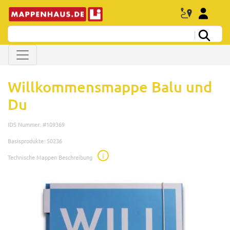
Willkommensmappe Balu und
Du
IDS Nummer: #109369
Basisprodukte: 50236
i
Technische Mappen Beschreibung