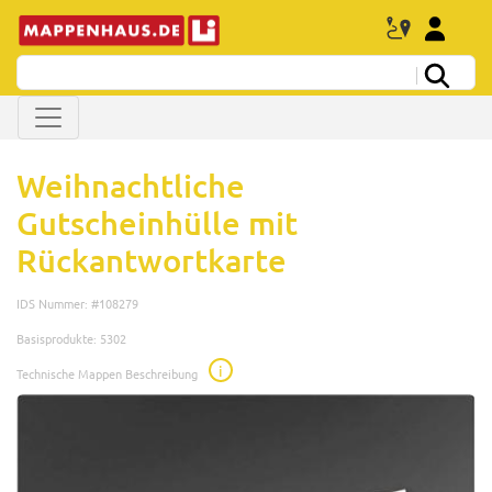
Weihnachtliche
Gutscheinhülle mit
Rückantwortkarte
IDS Nummer: #108279
Basisprodukte: 5302
i
Technische Mappen Beschreibung