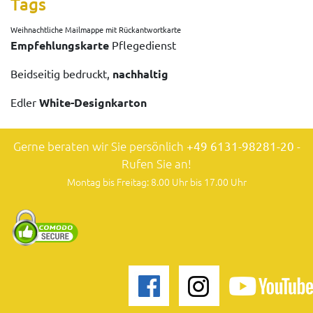
Tags
Weihnachtliche Mailmappe mit Rückantwortkarte
Empfehlungskarte
Pflegedienst
Beidseitig bedruckt,
nachhaltig
Edler
White-Designkarton
Gerne beraten wir Sie persönlich
+49 6131-98281-20
-
Rufen Sie an!
Montag bis Freitag: 8.00 Uhr bis 17.00 Uhr