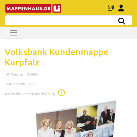
Volksbank Kundenmappe
Kurpfalz
IDS Nummer: #108465
Basisprodukte: 5790
i
Technische Mappen Beschreibung