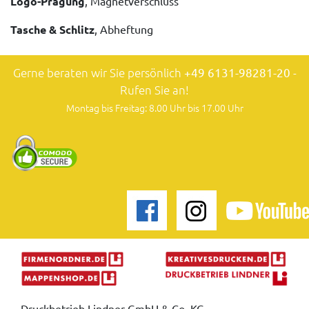
Logo-Prägung
, Magnetverschluss
Tasche & Schlitz
, Abheftung
Gerne beraten wir Sie persönlich
+49 6131-98281-20
-
Rufen Sie an!
Montag bis Freitag: 8.00 Uhr bis 17.00 Uhr
Druckbetrieb Lindner GmbH & Co. KG