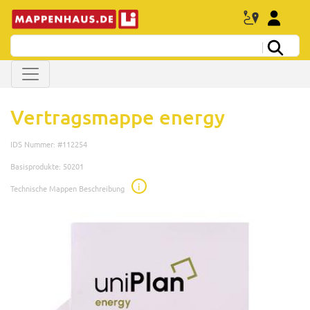
Vertragsmappe energy
IDS Nummer: #112254
Basisprodukte: 50201
i
Technische Mappen Beschreibung