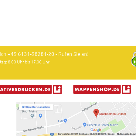
lich
+49 6131-98281-20
- Rufen Sie an!
tag: 8.00 Uhr bis 17.00 Uhr