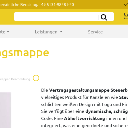
persönliche Beratung: +49 6131-98281-20
kte
Leistungen
Service
ungsmappe
i
 Mappen Beschreibung
Die
Vertragsgestaltungsmappe Steuerb
vielseitiges Produkt für Kanzleien wie
Ste
schlichten weißen Design mit Logo und Fir
Sie verfügt über eine
dynamische, schräg
Code. Eine
Abheftvorrichtung
innen und 
integriert, was eine geordnete und siche