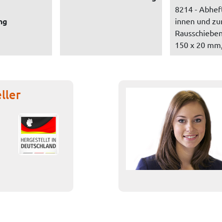
8214 - Abhef
ng
innen und z
Rausschieben
150 x 20 mm,
ller