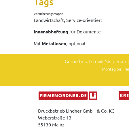
Tags
Versicherungsmappe
Landwirtschaft, Service-orientiert
Innenabheftung
für Dokumente
Mit
Metallösen
, optional
Gerne beraten wir Sie persön
Montag bis Frei
Druckbetrieb Lindner GmbH & Co. KG
Weberstraße 13
55130 Mainz