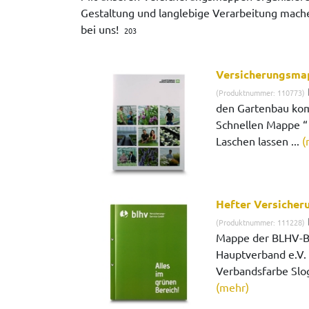
Gestaltung und langlebige Verarbeitung machen
bei uns!
203
Versicherungsma
(Produktnummer: 110773)
den Gartenbau kom
Schnellen Mappe “
Laschen lassen ...
(
Hefter Versicher
(Produktnummer: 111228)
Mappe der BLHV-Ba
Hauptverband e.V. 
Verbandsfarbe Slog
(mehr)