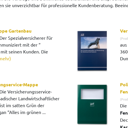
 sie unverzichtbar für professionelle Kundenberatung. Beeindr
ppe Gartenbau
Ver
Der Spezialversicherer für
(Prod
muniziert mit der “
aus
 mit seinen Kunden. Die
360
mehr)
Dun
ungservice-Mappe
Pol
Die Versicherungsservice-
Fen
discher Landwirtschaftlicher
(Prod
ist im satten Grün der
Die
an “Alles im grünen ...
Fen
Dec
Kar