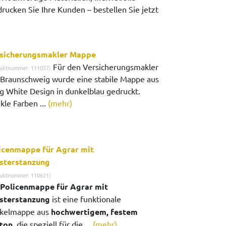
ucken Sie Ihre Kunden – bestellen Sie jetzt
sicherungsmakler Mappe
Für den Versicherungsmakler
uktnummer: 111057)
 Braunschweig wurde eine stabile Mappe aus
g White Design in dunkelblau gedruckt.
kle Farben ...
(mehr)
icenmappe für Agrar mit
sterstanzung
uktnummer: 110621)
Policenmappe für Agrar mit
sterstanzung
ist eine funktionale
kelmappe aus
hochwertigem, festem
ton
, die speziell für die ...
(mehr)