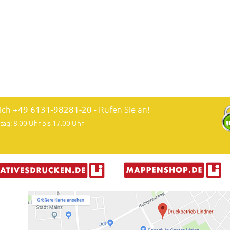
lich
+49 6131-98281-20
- Rufen Sie an!
tag: 8.00 Uhr bis 17.00 Uhr