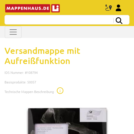
Versandmappe mit
Aufreißfunktion
IDS Nummer: #108794
Basisprodukte: 50057
i
Technische Mappen Beschreibung