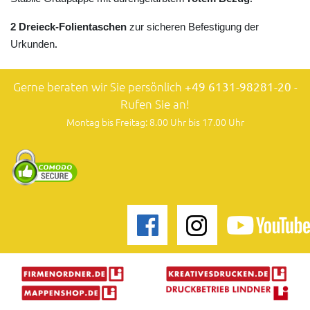
2 Dreieck-Folientaschen
zur sicheren Befestigung der
.
Urkunden
Gerne beraten wir Sie persönlich
+49 6131-98281-20
-
Rufen Sie an!
Montag bis Freitag: 8.00 Uhr bis 17.00 Uhr