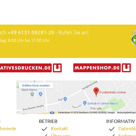
lich
+49 6131-98281-20
- Rufen Sie an!
tag: 8.00 Uhr bis 17.00 Uhr
N
BETRIEB
INFORMATIV
chmiede
Kontakt
Datenbl
Über uns
Farbqual