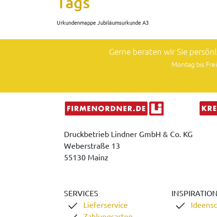
Tags
Urkundenmappe Jubiläumsurkunde A3
Gerne beraten wir Sie persön
Montag bis Frei
Druckbetrieb Lindner GmbH & Co. KG
Weberstraße 13
55130 Mainz
SERVICES
INSPIRATIO
Lieferservice
Ideens
Zahlungsarten