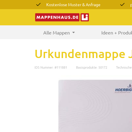
Kostenlose Muster & Anfrage
Alle Mappen
(current)
Ideen + Produ
Urkundenmappe J
IDS Nummer: #111881
Basisprodukte: 50172
Technisch