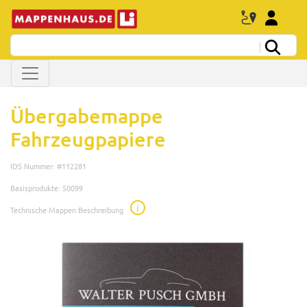
Übergabemappe
Fahrzeugpapiere
IDS Nummer: #112281
Basisprodukte: 50099
i
Technische Mappen Beschreibung