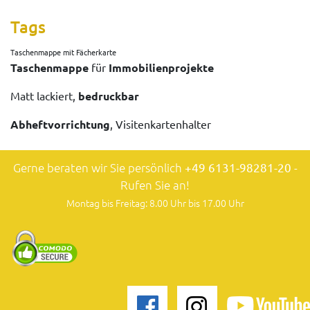
Tags
Taschenmappe mit Fächerkarte
Taschenmappe
für
Immobilienprojekte
Matt lackiert,
bedruckbar
Abheftvorrichtung
, Visitenkartenhalter
Gerne beraten wir Sie persönlich
+49 6131-98281-20
-
Rufen Sie an!
Montag bis Freitag: 8.00 Uhr bis 17.00 Uhr