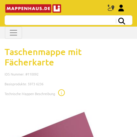
Taschenmappe mit
Fächerkarte
IDS Nummer: #110092
Basisprodukte: 5973 6236
i
Technische Mappen Beschreibung