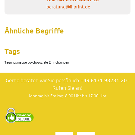
beratung@li-print.de
Ähnliche Begriffe
Tags
Tagungsmappe psychosoziale Einrichtungen
Gerne beraten wir Sie persönlich
+49 6131-98281-20
-
Rufen Sie an!
Montag bis Freitag: 8.00 Uhr bis 17.00 Uhr