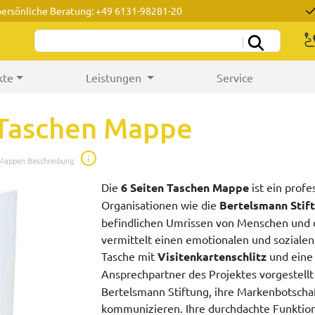
persönliche Beratung: +49 6131-98281-20
kte
Leistungen
Service
n Taschen Mappe
i
 Mappen Beschreibung
Die
6 Seiten Taschen Mappe
ist ein profe
Organisationen wie die
Bertelsmann Stif
befindlichen Umrissen von Menschen und d
vermittelt einen emotionalen und soziale
Tasche mit
Visitenkartenschlitz
und eine 
Ansprechpartner des Projektes vorgestell
Bertelsmann Stiftung, ihre Markenbotscha
kommunizieren. Ihre durchdachte Funktion