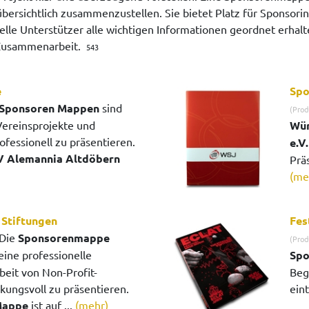
ersichtlich zusammenzustellen. Sie bietet Platz für Sponsori
elle Unterstützer alle wichtigen Informationen geordnet erhalt
r Zusammenarbeit.
543
e
Spo
Sponsoren Mappen
sind
(Prod
Vereinsprojekte und
Wür
ofessionell zu präsentieren.
e.V.
V Alemannia Altdöbern
Prä
(me
Stiftungen
Fes
Die
Sponsorenmappe
(Prod
eine professionelle
Spo
beit von Non-Profit-
Begl
kungsvoll zu präsentieren.
ein
Mappe
ist auf ...
(mehr)