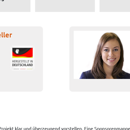
ller
rojekt klar und überzeugend vorstellen. Eine Sponsorenmappe 