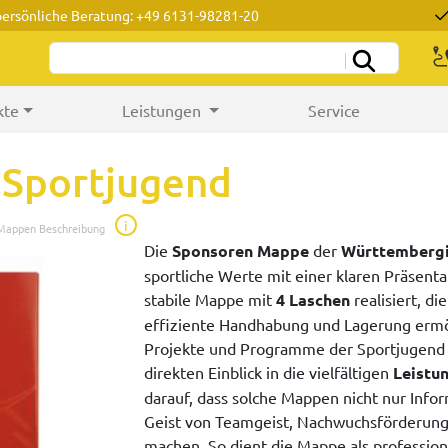
persönliche Beratung: +49 6131-98281-20
kte
Leistungen
Service
Sportjugend
i
 Mappen Beschreibung
Die
Sponsoren Mappe
der
Württembergi
sportliche Werte mit einer klaren Präsent
stabile Mappe mit
4 Laschen
realisiert, di
effiziente Handhabung und Lagerung ermögl
Projekte und Programme der Sportjugend 
direkten Einblick in die vielfältigen
Leistu
darauf, dass solche Mappen nicht nur Info
Geist von Teamgeist, Nachwuchsförderung
machen. So dient die Mappe als professione