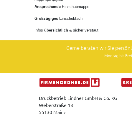
Ansprechende
Einschubmappe
Großzügiges
Einschubfach
Infos
übersichtlich
& sicher verstaut
Gerne beraten wir Sie persön
Montag bis Frei
Druckbetrieb Lindner GmbH & Co. KG
Weberstraße 13
55130 Mainz