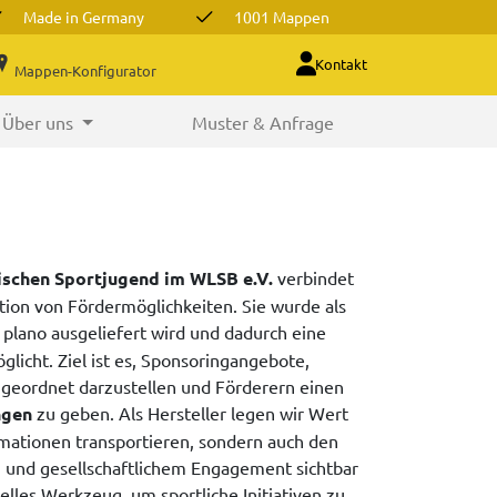
Made in Germany
1001 Mappen
Kontakt
Mappen-Konfigurator
Über uns
Muster & Anfrage
schen Sportjugend im WLSB e.V.
verbindet
ation von Fördermöglichkeiten. Sie wurde als
e plano ausgeliefert wird und dadurch eine
icht. Ziel ist es, Sponsoringangebote,
geordnet darzustellen und Förderern einen
ngen
zu geben. Als Hersteller legen wir Wert
rmationen transportieren, sondern auch den
 und gesellschaftlichem Engagement sichtbar
lles Werkzeug, um sportliche Initiativen zu