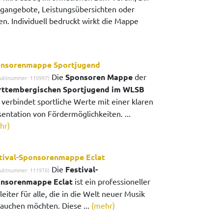
ngangebote, Leistungsübersichten oder
en. Individuell bedruckt wirkt die Mappe
nsorenmappe Sportjugend
Die
Sponsoren Mappe
der
uktnummer: 110997)
ttembergischen Sportjugend im WLSB
verbindet sportliche Werte mit einer klaren
sentation von Fördermöglichkeiten. ...
hr)
tival-Sponsorenmappe Eclat
Die
Festival-
uktnummer: 111976)
nsorenmappe Eclat
ist ein professioneller
eiter für alle, die in die Welt neuer Musik
tauchen möchten. Diese ...
(mehr)