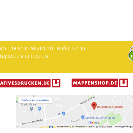
lich
+49 6131-98281-20
- Rufen Sie an!
tag: 8.00 Uhr bis 17.00 Uhr