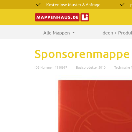
Kostenlose Muster & Anfrage
Alle Mappen
(current)
Ideen + Produ
Sponsorenmappe 
IDS Nummer: #110997
Basisprodukte: 5010
Technische