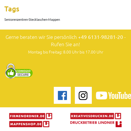
Tags
Seniorenzentren-Stecklaschen-Mappen
Gerne beraten wir Sie persönlich
+49 6131-98281-20
-
Rufen Sie an!
Montag bis Freitag: 8.00 Uhr bis 17.00 Uhr