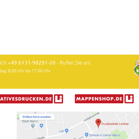
lich
+49 6131-98281-20
- Rufen Sie an!
tag: 8.00 Uhr bis 17.00 Uhr