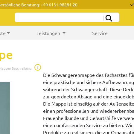
persönliche Beratung: +49 6131-98281-20
kte
Leistungen
Service
pe
i
 Mappen Beschreibung
Die Schwangerenmappe des Facharztes für
eine praktische und sichere Aufbewahrung
während der Schwangerschaft. Diese Deck
zur geordneten Ablage und eine eingeklebt
Die Mappe ist einseitig auf der Außenseite
einen professionellen und wiedererkennbar
Frauenheilkunde und Geburtshilfe verwen
einen umfassenden Service zu bieten. Wir a
Produkte zu realisieren, die zur Organisa