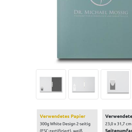
Verwendetes Papier
Verwendete
300g White Design 2-seitig
23,0 x 31,7 cm
Seitenumfa
(FSC-zertifiziert), weiß