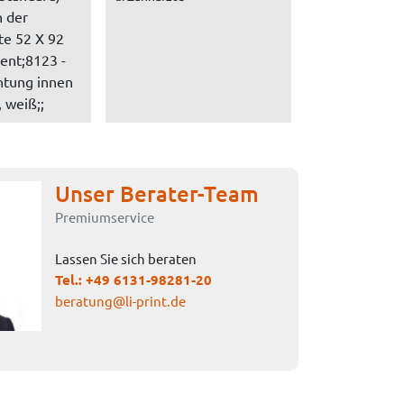
n der
te 52 X 92
ent;8123 -
htung innen
 weiß;;
Unser Berater-Team
Premiumservice
Lassen Sie sich beraten
Tel.:
+49 6131-98281-20
beratung@li-print.de