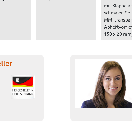
mit Klappe a
schmalen Sei
MM, transpar
Abheftvorric
150 x 20 mm,
ller