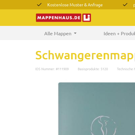
Kostenlose Muster & Anfrage
Alle Mappen
(current)
Ideen + Produ
Schwangerenmap
IDS Nummer: #111909
Basisprodukte: 5120
Technische