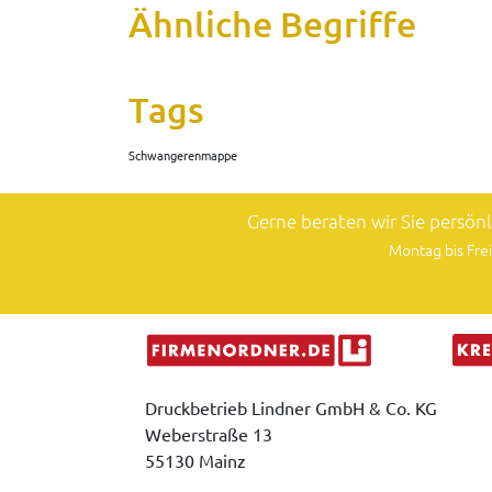
Ähnliche Begriffe
Tags
Schwangerenmappe
Gerne beraten wir Sie persön
Montag bis Frei
Druckbetrieb Lindner GmbH & Co. KG
Weberstraße 13
55130 Mainz