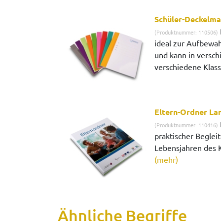
Schüler-Deckelma
(Produktnummer: 110506)
ideal zur Aufbewa
und kann in versch
verschiedene Klass
Eltern-Ordner La
(Produktnummer: 110416)
praktischer Begleit
Lebensjahren des Ki
(mehr)
Ähnliche Begriffe