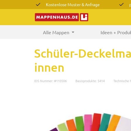
Kostenlose Muster & Anfrage
Alle Mappen
(current)
Ideen + Produ
Schüler-Deckelm
innen
IDS Nummer: #110506
Basisprodukte: 5414
Technische