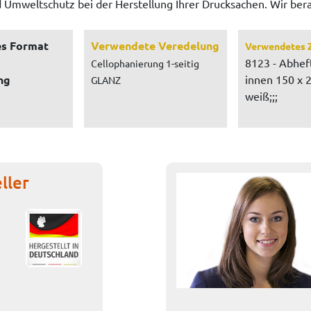
d Umweltschutz bei der Herstellung Ihrer Drucksachen. Wir ber
s Format
Verwendete Veredelung
Verwendetes 
8123 - Abhef
Cellophanierung 1-seitig
ng
innen 150 x 
GLANZ
weiß;;;
ller