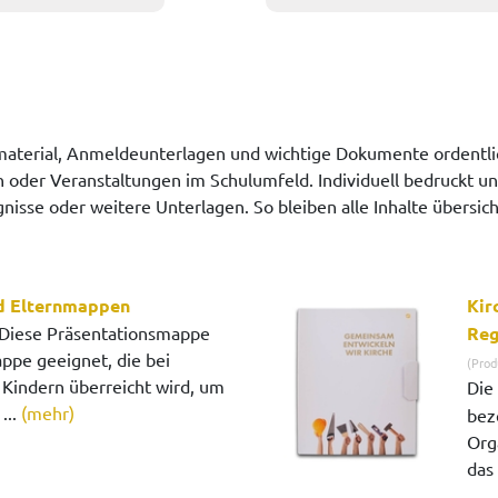
aterial, Anmeldeunterlagen und wichtige Dokumente ordentlic
 oder Veranstaltungen im Schulumfeld. Individuell bedruckt unt
gnisse oder weitere Unterlagen. So bleiben alle Inhalte übersi
d Elternmappen
Kir
Diese Präsentationsmappe
Reg
appe geeignet, die bei
(Prod
Kindern überreicht wird, um
Die
...
(mehr)
beze
Org
das 