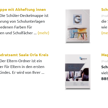
ppe mit Abheftung innen
Sch
Die Schüler-Deckelmappe ist
(Prod
hrung von Schulunterlagen
die 
iedenen Farben für
wie 
en und Schulfächer ...
(mehr)
(me
ndratsamt Saale Orla Kreis
Map
Der Eltern-Ordner ist ein
(Prod
er für Eltern in den ersten
Sch
ndes. Er wird von Ihrer ...
viel
BBS