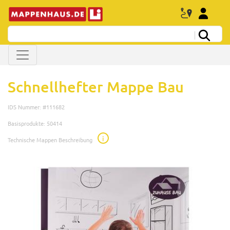
Schnellhefter Mappe Bau
IDS Nummer: #111682
Basisprodukte: 50414
i
Technische Mappen Beschreibung