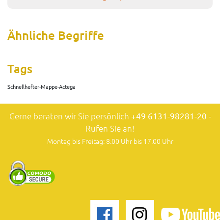
Ähnliche Begriffe
Tags
Schnellhefter-Mappe-Actega
Gerne beraten wir Sie persönlich
+49 6131-98281-20
-
Rufen Sie an!
Montag bis Freitag: 8.00 Uhr bis 17.00 Uhr