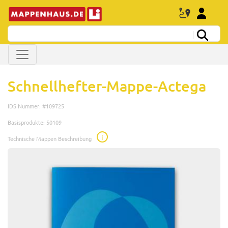
Schnellhefter-Mappe-Actega
IDS Nummer: #109725
Basisprodukte: 50109
i
Technische Mappen Beschreibung