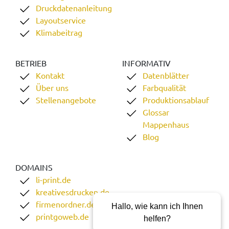
Druckdatenanleitung
Layoutservice
Klimabeitrag
BETRIEB
INFORMATIV
Kontakt
Datenblätter
Über uns
Farbqualität
Stellenangebote
Produktionsablauf
Glossar
Mappenhaus
Blog
DOMAINS
li-print.de
kreativesdrucken.de
firmenordner.de
Hallo, wie kann ich Ihnen
printgoweb.de
helfen?